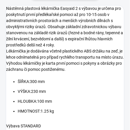
Nástěnná plastová lékárnička Easyaid 2 s výbavou je určena pro
poskytnutí první předlékařské pomoci až pro 10-15 osob v
administrativních prostorách a menších výrobních dílnách s
obvyklými riziky úrazů. Obsahuje základní zdravotnickou výbavu
stanovenou na základě rizik úrazů (řezné a bodné rány, tepenné a
žilní krvácení, bezvědomí a další) s expirační lhůtou hlavních
prostředků delší než 4 roky.
Lékárnička je dodávána včetně plastického ABS držáku na zeď, je
lehce odnímatelná pro případ rychlého transportu na místo úrazu.
Výhodou lékárničky je karta první pomoci s pokyny a obrázky pro
záchranu či pomoc postiženému.
ŠÍŘKA:
300 mm
VÝŠKA:
230 mm
HLOUBKA:
100 mm
HMOTNOST:
1.25 kg
Výbava STANDARD