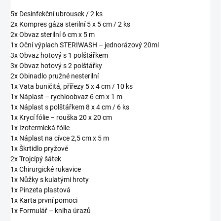
5x Desinfekční ubrousek / 2 ks
2x Kompres gáza sterilní 5 x 5 cm / 2 ks
2x Obvaz sterilní 6 cm x 5 m
1x Oční výplach STERIWASH – jednorázový 20ml
3x Obvaz hotový s 1 polštářkem
3x Obvaz hotový s 2 polštářky
2x Obinadlo pružné nesterilní
1x Vata buničitá, přířezy 5 x 4 cm / 10 ks
1x Náplast – rychloobvaz 6 cm x 1 m
1x Náplast s polštářkem 8 x 4 cm / 6 ks
1x Krycí fólie – rouška 20 x 20 cm
1x Izotermická fólie
1x Náplast na cívce 2,5 cm x 5 m
1x Škrtidlo pryžové
2x Trojcípý šátek
1x Chirurgické rukavice
1x Nůžky s kulatými hroty
1x Pinzeta plastová
1x Karta první pomoci
1x Formulář – kniha úrazů