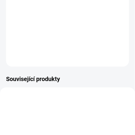
MOŽNOSTI
DORUČENÍ
−
+
Přidat do košíku
DETAILNÍ INFORMACE
ZEPTAT SE
Související produkty