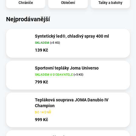
Chrániče
Oblečení
Tašky a batohy
Nejprodávanější
Syntetický led®, chladivý spray 400 ml
SKLADEM
(>5 KS)
139 Kč
Sportovní tepláky Joma Universo
SKLADEM U DODAVATELE
(>5 KS)
799 Kč
Tepláková souprava JOMA Danubio IV
Champion
DO 14 DNŮ
999 Kč