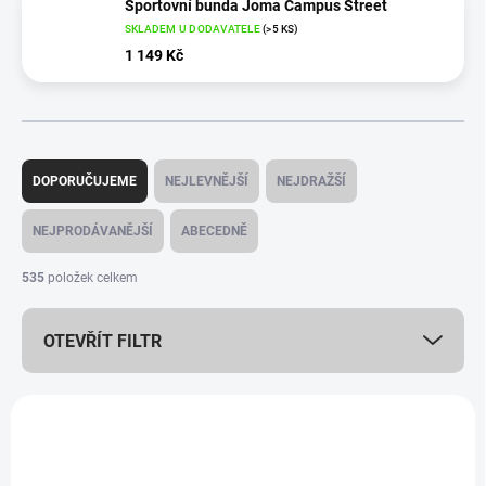
Sportovní bunda Joma Campus Street
SKLADEM U DODAVATELE
(>5 KS)
1 149 Kč
Ř
a
DOPORUČUJEME
NEJLEVNĚJŠÍ
NEJDRAŽŠÍ
z
e
NEJPRODÁVANĚJŠÍ
ABECEDNĚ
n
í
535
položek celkem
p
r
OTEVŘÍT FILTR
o
d
u
V
k
ý
AKCE
t
p
ů
i