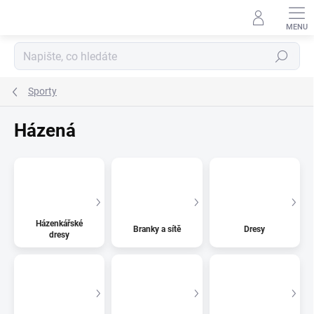
Přejít
na
obsah
Hledat
Sporty
Házená
Házenkářské
Branky a sítě
Dresy
dresy