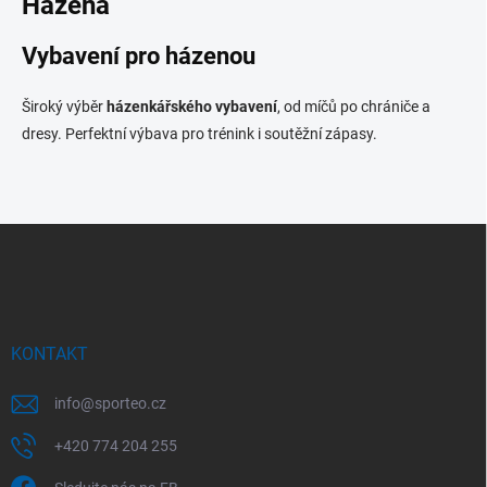
Házená
k
c
o
í
p
v
Vybavení pro házenou
r
á
v
n
Široký výběr
házenkářského vybavení
k
, od míčů po chrániče a
í
y
dresy. Perfektní výbava pro trénink i soutěžní zápasy.
v
ý
p
i
Z
s
u
á
p
a
t
í
KONTAKT
info
@
sporteo.cz
+420 774 204 255