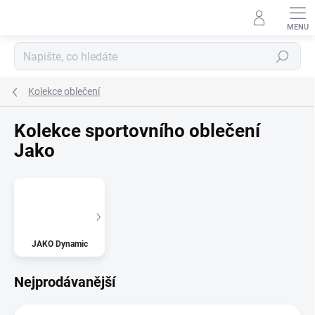
Přejít
na
obsah
Hledat
Kolekce oblečení
Kolekce sportovního oblečení
Jako
JAKO Dynamic
Nejprodávanější