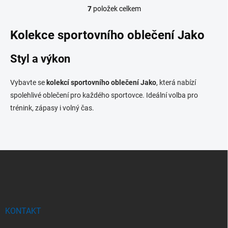
7
položek celkem
O
v
l
Kolekce sportovního oblečení Jako
á
d
Styl a výkon
a
c
í
Vybavte se
kolekcí sportovního oblečení Jako
, která nabízí
p
spolehlivé oblečení pro každého sportovce. Ideální volba pro
r
trénink, zápasy i volný čas.
v
k
y
v
ý
Z
p
á
i
p
s
u
a
t
í
KONTAKT