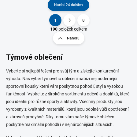
Načíst 24 dalších
1
8
O
S
v
t
190
položek celkem
l
r
Nahoru
á
á
d
n
a
Týmové oblečení
k
c
o
í
p
v
Vyberte si nejlepší řešení pro svůj tým a získejte konkurenční
r
á
výhodu. Náš výběr týmového oblečení nabízí nejmodernější
v
n
k
sportovní kousky které vám poskytnou pohodlí, styl a vysokou
í
y
funkčnost. Vybírejte z širokého sortimentu oděvů a doplňků, které
v
jsou ideální pro různé sporty a aktivity. Všechny produkty jsou
ý
p
vyrobeny z kvalitních materiálů, které jsou odolné vůči opotřebení
i
a zároveň prodyšné. Díky tomu vám naše týmové oblečení
s
poskytne maximální pohodlí i v nejnáročnějších situacích.
u