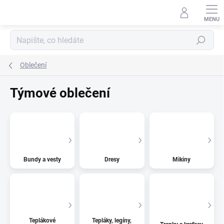
Přejít
na
obsah
Hledat
Oblečení
Týmové oblečení
Bundy a vesty
Dresy
Mikiny
Teplákové
Tepláky, legíny,