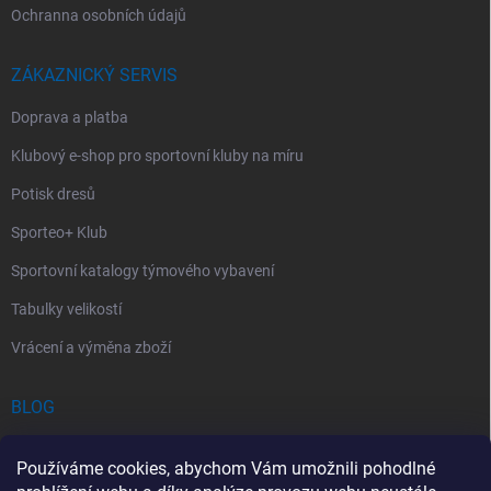
Ochranna osobních údajů
ZÁKAZNICKÝ SERVIS
Doprava a platba
Klubový e-shop pro sportovní kluby na míru
Potisk dresů
Sporteo+ Klub
Sportovní katalogy týmového vybavení
Tabulky velikostí
Vrácení a výměna zboží
BLOG
Chladící Sprej pro Sportovce: První Pomoc při Sportovních Úrazech
Používáme cookies, abychom Vám umožnili pohodlné
Povinný obsah autolékárničky v roce 2026: co musí obsahovat a na