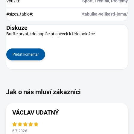
Využití
:
Sport, Trénink, Pro týmy
#sizes_table#
:
/tabulka-velikosti-joma/
Diskuze
Buďte první, kdo napíše příspěvek k této položce.
Přidat komentář
VÁCLAV UDATNÝ
6.7.2026