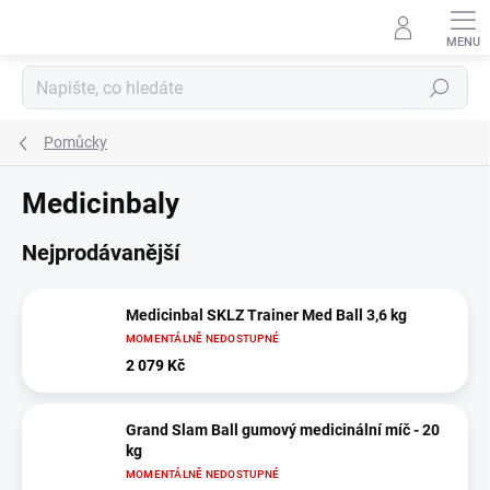
Přejít
na
obsah
Hledat
Pomůcky
Medicinbaly
Nejprodávanější
Medicinbal SKLZ Trainer Med Ball 3,6 kg
MOMENTÁLNĚ NEDOSTUPNÉ
2 079 Kč
Grand Slam Ball gumový medicinální míč - 20
kg
MOMENTÁLNĚ NEDOSTUPNÉ