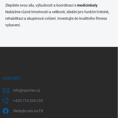
l
Zlepšete svou sílu, výbušnost a koordinaci s
medicinbaly
.
á
Nabízíme různé hmotnosti a velikosti, ideální pro funkční trénink,
d
rehabilitaci a skupinová cvičení. Investujte do kvalitního fitness
a
c
vybavení.
í
p
r
v
Z
k
y
á
v
p
ý
a
p
t
i
í
KONTAKT
s
u
info
@
sporteo.cz
+420 774 204 255
Sledujte nás na FB