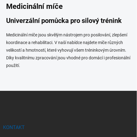
l
Medicinální míče
á
d
Univerzální pomůcka pro silový trénink
a
c
í
Medicinální míče jsou skvělým nástrojem pro posilování, zlepšení
p
koordinace a rehabilitaci. V naší nabídce najdete míče různých
r
velikostí a hmotností, které vyhovují všem tréninkovým úrovním.
v
k
Díky kvalitnímu zpracování jsou vhodné pro domácí i profesionální
y
použití.
v
ý
p
i
s
Z
u
á
p
a
t
í
KONTAKT