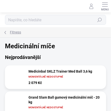
Přejít
na
obsah
Hledat
Fitness
Medicinální míče
Nejprodávanější
Medicinbal SKLZ Trainer Med Ball 3,6 kg
MOMENTÁLNĚ NEDOSTUPNÉ
2 079 Kč
Grand Slam Ball gumový medicinální míč - 20
kg
MOMENTÁLNĚ NEDOSTUPNÉ