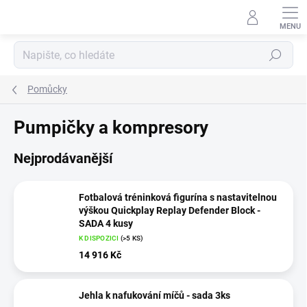
Přejít
na
obsah
Hledat
Pomůcky
Pumpičky a kompresory
Nejprodávanější
Fotbalová tréninková figurína s nastavitelnou
výškou Quickplay Replay Defender Block -
SADA 4 kusy
K DISPOZICI
(>5 KS)
14 916 Kč
Jehla k nafukování míčů - sada 3ks