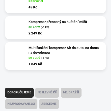
K DISPOZICI
49 Kč
Kompresor přenosný na huštění míčů
SKLADEM
(>5 KS)
2 249 Kč
Multifunkční kompresor Air do auta, na doma i
na dovolenou
DO 3 DNŮ
(>5 KS)
1 849 Kč
Ř
a
DOPORUČUJEME
NEJLEVNĚJŠÍ
NEJDRAŽŠÍ
z
e
NEJPRODÁVANĚJŠÍ
ABECEDNĚ
n