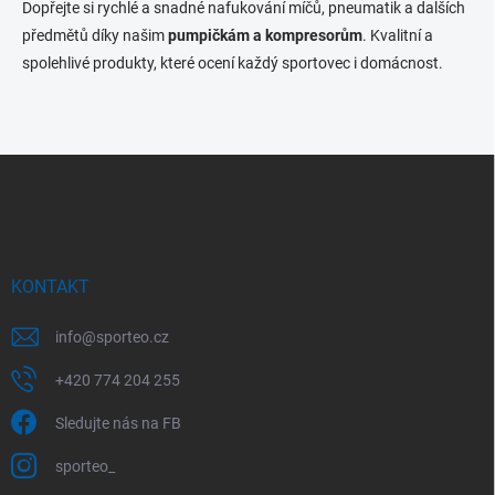
l
Dopřejte si rychlé a snadné nafukování míčů, pneumatik a dalších
á
předmětů díky našim
pumpičkám a kompresorům
. Kvalitní a
d
spolehlivé produkty, které ocení každý sportovec i domácnost.
a
c
í
p
r
Z
v
á
k
p
y
v
a
ý
t
p
í
KONTAKT
i
s
u
info
@
sporteo.cz
+420 774 204 255
Sledujte nás na FB
sporteo_