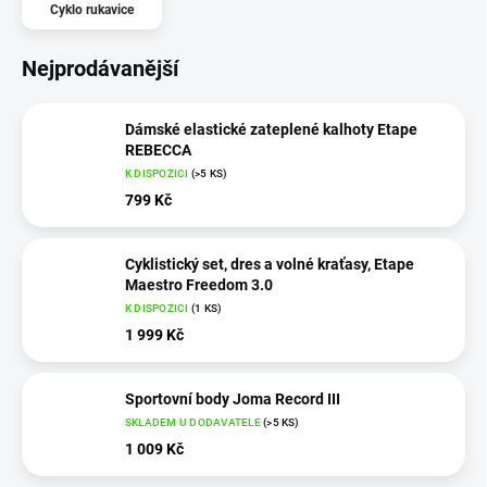
Cyklo rukavice
Nejprodávanější
Dámské elastické zateplené kalhoty Etape
REBECCA
K DISPOZICI
(>5 KS)
799 Kč
Cyklistický set, dres a volné kraťasy, Etape
Maestro Freedom 3.0
K DISPOZICI
(1 KS)
1 999 Kč
Sportovní body Joma Record III
SKLADEM U DODAVATELE
(>5 KS)
1 009 Kč