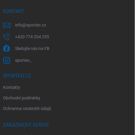
t
í
KONTAKT
info
@
sporteo.cz
+420 774 204 255
Sledujte nás na FB
sporteo_
SPORTEO.CZ
Kontakty
Obchodní podmínky
Ochranna osobních údajů
ZÁKAZNICKÝ SERVIS