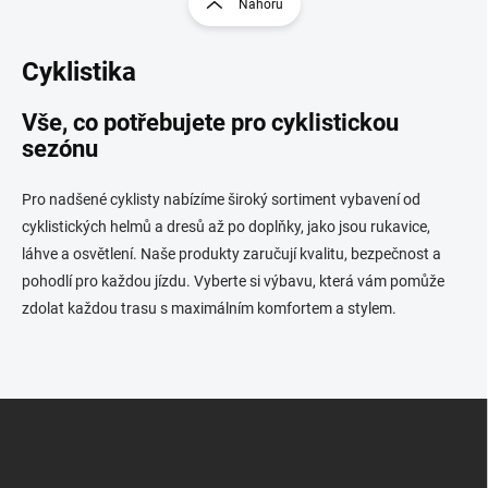
Nahoru
á
á
d
n
a
Cyklistika
k
c
o
í
p
v
Vše, co potřebujete pro cyklistickou
r
á
sezónu
v
n
k
í
y
Pro nadšené cyklisty nabízíme široký sortiment vybavení od
v
cyklistických helmů a dresů až po doplňky, jako jsou rukavice,
ý
láhve a osvětlení. Naše produkty zaručují kvalitu, bezpečnost a
p
i
pohodlí pro každou jízdu. Vyberte si výbavu, která vám pomůže
s
zdolat každou trasu s maximálním komfortem a stylem.
u
Z
á
p
a