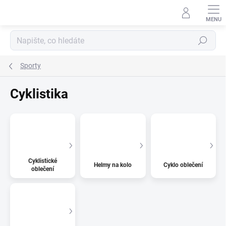
Přejít
na
obsah
Hledat
Sporty
Cyklistika
Cyklistické
Helmy na kolo
Cyklo oblečení
oblečení