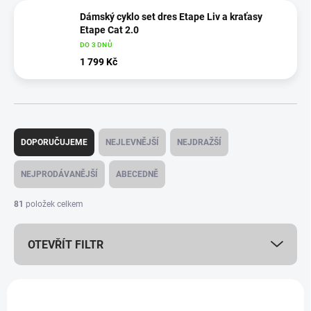
Dámský cyklo set dres Etape Liv a kraťasy
Etape Cat 2.0
DO 3 DNŮ
1 799 Kč
Ř
a
DOPORUČUJEME
NEJLEVNĚJŠÍ
NEJDRAŽŠÍ
z
e
NEJPRODÁVANĚJŠÍ
ABECEDNĚ
n
í
81
položek celkem
p
r
OTEVŘÍT FILTR
o
d
u
V
k
ý
NOVINKA
NOVINKA
t