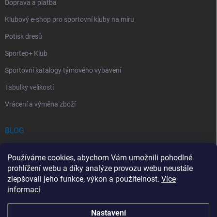
Doprava a platba
Klubový e-shop pro sportovní kluby na míru
Potisk dresů
Sporteo+ Klub
Sportovní katalogy týmového vybavení
Tabulky velikostí
Vrácení a výměna zboží
BLOG
Chladící Sprej pro Sportovce: První Pomoc při Sportovních Úrazech
Používáme cookies, abychom Vám umožnili pohodlné
Povinný obsah autolékárničky v roce 2026: co musí obsahovat a na
prohlížení webu a díky analýze provozu webu neustále
co si dát pozor
zlepšovali jeho funkce, výkon a použitelnost.
Více
informací
Sportovní lékárnička: Jak si vybrat a co by měla obsahovat?
Nastavení