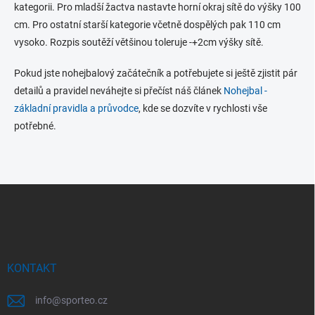
c
kategorii. Pro mladší žactva nastavte horní okraj sítě do výšky 100
í
cm. Pro ostatní starší kategorie včetně dospělých pak 110 cm
p
vysoko. Rozpis soutěží většinou toleruje -+2cm výšky sítě.
r
v
k
Pokud jste nohejbalový začátečník a potřebujete si ještě zjistit pár
y
detailů a pravidel neváhejte si přečíst náš článek
Nohejbal -
v
základní pravidla a průvodce
, kde se dozvíte v rychlosti vše
ý
potřebné.
p
i
s
u
Z
á
p
a
t
í
KONTAKT
info
@
sporteo.cz