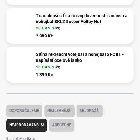
Tréninková síť na rozvoj dovedností s míčem a
nohejbal SKLZ Soccer Volley Net
SKLADEM
(2 KS)
2 989 Kč
Síť na rekreační volejbal a nohejbal SPORT -
napínání ocelové lanko
SKLADEM
(2 KS)
1 399 Kč
Ř
a
DOPORUČUJEME
NEJLEVNĚJŠÍ
NEJDRAŽŠÍ
z
e
NEJPRODÁVANĚJŠÍ
ABECEDNĚ
n
í
6
položek celkem