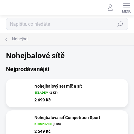
Přejít
na
obsah
Hledat
Nohejbal
Nohejbalové sítě
Nejprodávanější
Nohejbalový set míč a síť
SKLADEM
(2 KS)
2 699 Kč
Nohejbalová síť Competition Sport
K DISPOZICI
(3 KS)
2 549 Kč