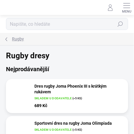
Přejít
na
obsah
Hledat
Rugby
Rugby dresy
Nejprodávanější
Dres rugby Joma Phoenix III s krátkým
rukávem
SKLADEM U DODAVATELE
(>5 KS)
689 Kč
Sportovní dres na rugby Joma Olimpiada
SKLADEM U DODAVATELE
(>5 KS)