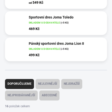
549 Kč
od
Sportovní dres Joma Toledo
SKLADEM U DODAVATELE
(>5 KS)
469 Kč
Pánský sportovní dres Joma Lion II
SKLADEM U DODAVATELE
(>5 KS)
499 Kč
Ř
a
DOPORUČUJEME
NEJLEVNĚJŠÍ
NEJDRAŽŠÍ
z
e
NEJPRODÁVANĚJŠÍ
ABECEDNĚ
n
í
16
položek celkem
p