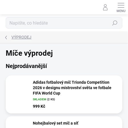
Přejít
na
obsah
Hledat
VÝPRODEJ
Míče výprodej
Nejprodávanější
Adidas fotbalový míč Trionda Competition
2026 v designu mistrovství světa ve fotbale
FIFA World Cup
SKLADEM
(2 KS)
999 Kč
Nohejbalový set míč a síť