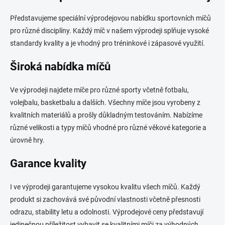
á
d
Představujeme speciální výprodejovou nabídku sportovních míčů
a
c
pro různé disciplíny. Každý míč v našem výprodeji splňuje vysoké
í
standardy kvality a je vhodný pro tréninkové i zápasové využití.
p
r
Široká nabídka míčů
v
k
y
Ve výprodeji najdete míče pro různé sporty včetně fotbalu,
v
volejbalu, basketbalu a dalších. Všechny míče jsou vyrobeny z
ý
kvalitních materiálů a prošly důkladným testováním. Nabízíme
p
i
různé velikosti a typy míčů vhodné pro různé věkové kategorie a
s
úrovně hry.
u
Garance kvality
I ve výprodeji garantujeme vysokou kvalitu všech míčů. Každý
produkt si zachovává své původní vlastnosti včetně přesnosti
odrazu, stability letu a odolnosti. Výprodejové ceny představují
jedinečnou příležitost vybavit se kvalitními míči za výhodných