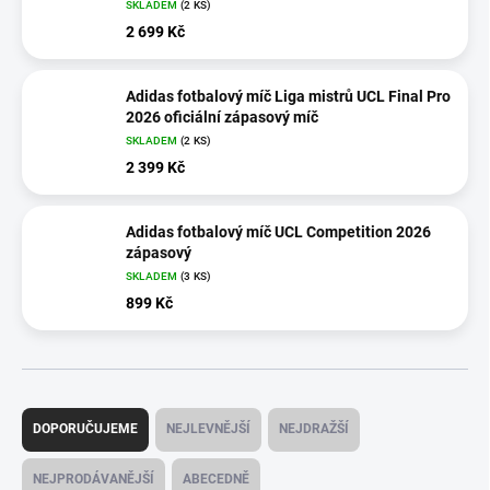
SKLADEM
(2 KS)
2 699 Kč
Adidas fotbalový míč Liga mistrů UCL Final Pro
2026 oficiální zápasový míč
SKLADEM
(2 KS)
2 399 Kč
Adidas fotbalový míč UCL Competition 2026
zápasový
SKLADEM
(3 KS)
899 Kč
Ř
a
DOPORUČUJEME
NEJLEVNĚJŠÍ
NEJDRAŽŠÍ
z
e
NEJPRODÁVANĚJŠÍ
ABECEDNĚ