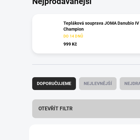
Nejprodávanější
Tepláková souprava JOMA Danubio IV
Champion
DO 14 DNŮ
999 Kč
Ř
a
DOPORUČUJEME
NEJLEVNĚJŠÍ
NEJDRA
z
e
n
í
OTEVŘÍT FILTR
p
r
V
o
ý
VÝPRODEJ
d