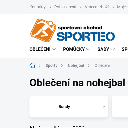
Přejít
Kontakty
Potisk dresů
Vrácení zboží
Moje 
na
obsah
OBLEČENÍ
POMŮCKY
SADY
SP
Domů
Sporty
Nohejbal
Oblečení
Oblečení na nohejbal
Bundy