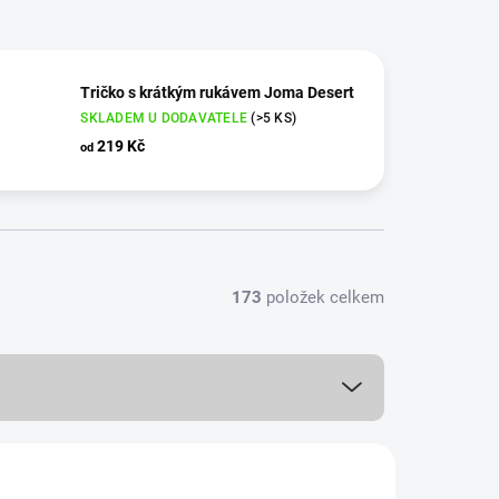
Tričko s krátkým rukávem Joma Desert
SKLADEM U DODAVATELE
(>5 KS)
219 Kč
od
173
položek celkem