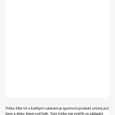
VELIKOST
MŮŽEME DORUČIT DO:
ZVOLTE VARIANTU
MOŽNOSTI DORUČENÍ
−
+
Přidat do košíku
Tričko Elite VII s krátkým rukávem je sportovní produkt určený pro
ženy a dívky, které cvičí běh.
Toto tričko má výstřih ze základní
látky a elastické raglánové rukávy, které poskytují pohodlí a
svobodu pohybu během fyzické aktivity.
DETAILNÍ INFORMACE
ZEPTAT SE
Tričko Elite VII s krátkým rukávem je sportovní produkt určený pro
ženy a dívky, které cvičí běh.
Toto tričko má výstřih ze základní