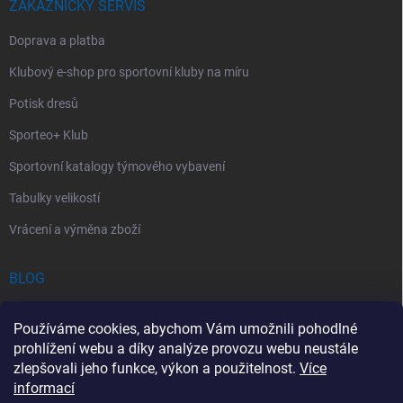
ZÁKAZNICKÝ SERVIS
Doprava a platba
Klubový e-shop pro sportovní kluby na míru
Potisk dresů
Sporteo+ Klub
Sportovní katalogy týmového vybavení
Tabulky velikostí
Vrácení a výměna zboží
BLOG
Chladící Sprej pro Sportovce: První Pomoc při Sportovních Úrazech
Používáme cookies, abychom Vám umožnili pohodlné
Povinný obsah autolékárničky v roce 2026: co musí obsahovat a na
prohlížení webu a díky analýze provozu webu neustále
co si dát pozor
zlepšovali jeho funkce, výkon a použitelnost.
Více
informací
Sportovní lékárnička: Jak si vybrat a co by měla obsahovat?