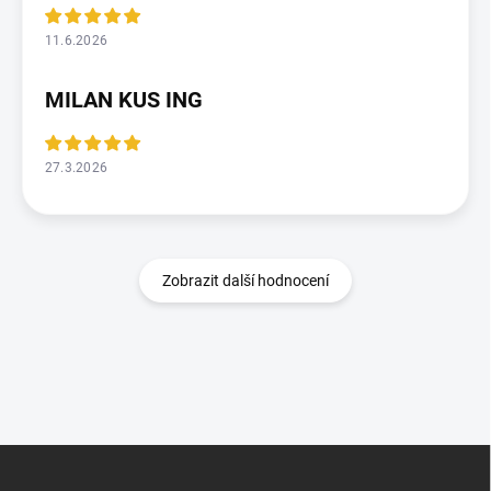
11.6.2026
MILAN KUS ING
27.3.2026
Zobrazit další hodnocení
Z
á