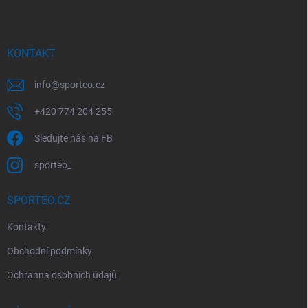
p
a
t
í
KONTAKT
info
@
sporteo.cz
+420 774 204 255
Sledujte nás na FB
sporteo_
SPORTEO.CZ
Kontakty
Obchodní podmínky
Ochranna osobních údajů