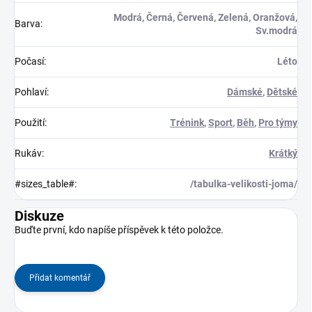
Modrá, Černá, Červená, Zelená, Oranžová,
Barva
:
Sv.modrá
Počasí
:
Léto
Pohlaví
:
Dámské
,
Dětské
Použití
:
Trénink
,
Sport
,
Běh
,
Pro týmy
Rukáv
:
Krátký
#sizes_table#
:
/tabulka-velikosti-joma/
Diskuze
Buďte první, kdo napíše příspěvek k této položce.
Přidat komentář