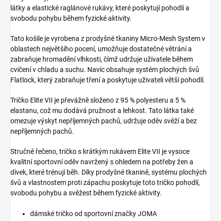
látky a elastické raglánové rukávy, které poskytují pohodlí a
svobodu pohybu během fyzické aktivity.
Tato košile je vyrobena z prodyšné tkaniny Micro-Mesh System v
oblastech největšího pocení, umožňuje dostatečné větrání a
zabraňuje hromadění vlhkosti, čímž udržuje uživatele během
cvičení v chladu a suchu.
Navíc obsahuje systém plochých švů
Flatlock, který zabraňuje tření a poskytuje uživateli větší pohodlí.
Tričko Elite VII je převážně složeno z 95 % polyesteru a 5 %
elastanu, což mu dodává pružnost a lehkost.
Tato látka také
omezuje výskyt nepříjemných pachů, udržuje oděv svěží a bez
nepříjemných pachů.
Stručně řečeno, tričko s krátkým rukávem Elite VII je vysoce
kvalitní sportovní oděv navržený s ohledem na potřeby žen a
dívek, které trénují běh.
Díky prodyšné tkanině, systému plochých
švů a vlastnostem proti zápachu poskytuje toto tričko pohodlí,
svobodu pohybu a svěžest během fyzické aktivity.
dámské tričko od sportovní značky JOMA