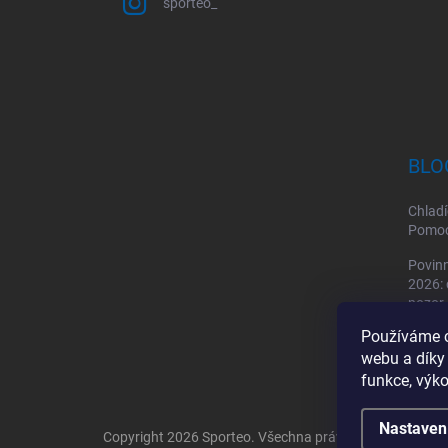
sporteo_
BLO
Chladí
Pomoc 
Povinn
2026: 
pozor
Používáme c
Sporto
webu a díky
by mě
funkce, výko
Nastaven
Copyright 2026
Sporteo
. Všechna práva vyhrazena.