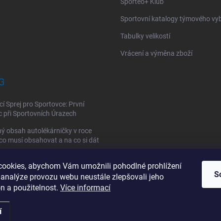
Sporteo+ Klub
Sportovní katalogy týmového vy
Tabulky velikostí
Vrácení a výměna zboží
G
cí Sprej pro Sportovce: První
při Sportovních Úrazech
ý obsah autolékárničky v roce
co musí obsahovat a na co si dát
ookies, abychom Vám umožnili pohodlné prohlížení
vní lékárnička: Jak si vybrat a co
S
 analýze provozu webu neustále zlepšovali jeho
la obsahovat?
n a použitelnost.
Více informací
í