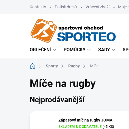
Přejít
Kontakty
Potisk dresů
Vrácení zboží
Moje 
na
obsah
OBLEČENÍ
POMŮCKY
SADY
SP
Domů
Sporty
Rugby
Míče
Míče na rugby
Nejprodávanější
Zápasový míč na rugby JOMA
SKLADEM U DODAVATELE
(>5 KS)