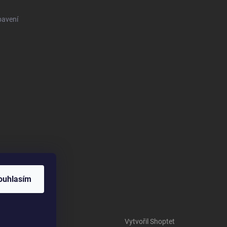
bavení
ouhlasím
Vytvořil Shoptet