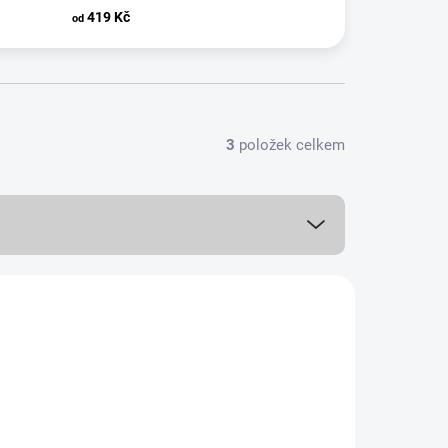
419 Kč
od
3
položek celkem