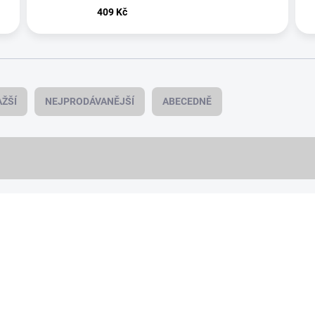
409 Kč
ŽŠÍ
NEJPRODÁVANĚJŠÍ
ABECEDNĚ