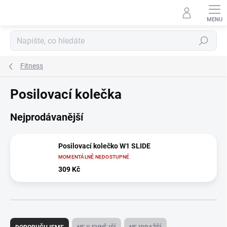
Přejít
na
obsah
Hledat
Fitness
Posilovací kolečka
Nejprodávanější
Posilovací kolečko W1 SLIDE
MOMENTÁLNĚ NEDOSTUPNÉ
309 Kč
Ř
a