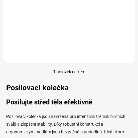
t
309 Kč
ů
Detail
Pro posílení břicha, ramen,
rukou a zad
1
položek celkem
O
v
l
Posilovací kolečka
á
d
Posilujte střed těla efektivně
a
c
í
Posilovací kolečka jsou navržena pro intenzivní trénink břišních
p
svalů a zlepšení stability. Díky robustní konstrukci a
r
ergonomickým madlům jsou bezpečná a pohodlná. Ideální pro
v