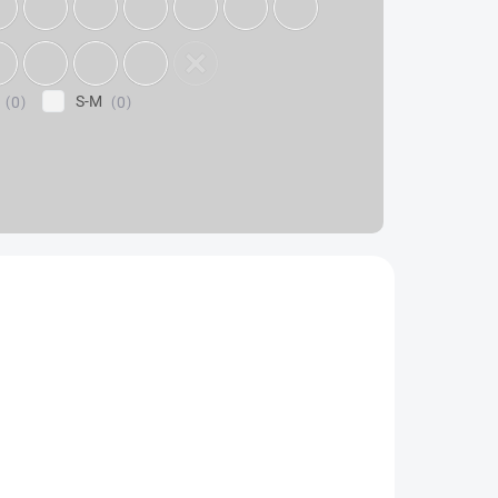
S-M
0
0