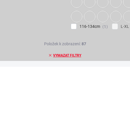
116-134cm
L-XL
1
Položek k zobrazení:
87
VYMAZAT FILTRY