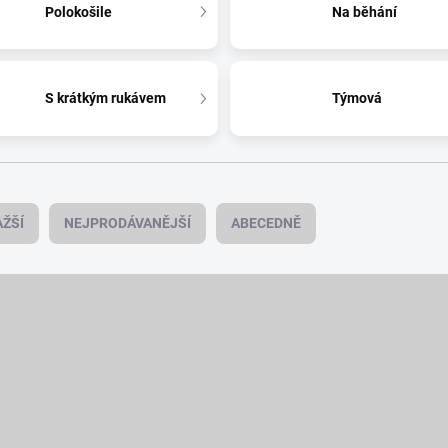
Polokošile
Na běhání
S krátkým rukávem
Týmová
ŽŠÍ
NEJPRODÁVANĚJŠÍ
ABECEDNĚ