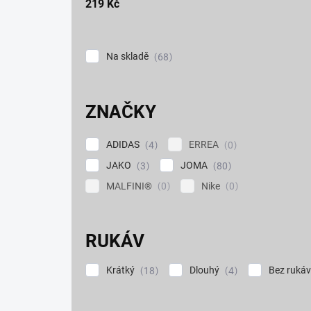
219
Kč
t
ů
Na skladě
68
ZNAČKY
ADIDAS
ERREA
4
0
JAKO
JOMA
3
80
MALFINI®
Nike
0
0
RUKÁV
Krátký
Dlouhý
Bez ruká
18
4