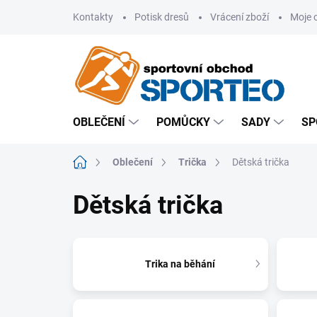
Přejít
Kontakty
Potisk dresů
Vrácení zboží
Moje 
na
obsah
OBLEČENÍ
POMŮCKY
SADY
SP
Domů
Oblečení
Trička
Dětská trička
Dětská trička
Trika na běhání