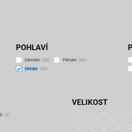
POHLAVÍ
P
Dámské
Pánské
29
92
Dětské
87
VELIKOST
vů
7