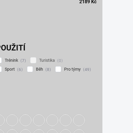
2189
Kč
OUŽITÍ
Trénink
Turistika
7
0
Sport
Běh
Pro týmy
6
8
49