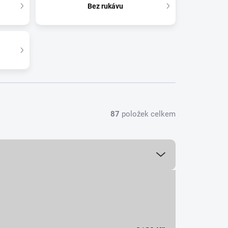
Bez rukávu
87
položek celkem