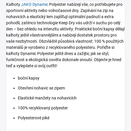
Kalhoty
JAKO Dynamic
Polyester nabízejí vše, co potřebujete pro
sportovní aktivity nebo volnočasové dny. Zapínání na zip na
nohavicích a elastický lem zajišťují optimální padnutí a extra
pohodlí, zatímco technologie Keep Dry vás udrží v suchu po celý
den – bez ohledu na intenzitu aktivity. Praktické boční kapsy dělají
kalhoty ještě všestrannějšími a nabízejí dostatek prostoru pro
vaše nezbytnosti. Obzvláště působivá vlastnost: 100 % použitých
materiálů je vyrobeno z recyklovaného polyesteru. Pořiďte si
kalhoty Dynamic Polyester ještě dnes a zažijte, jak se styl,
funkčnost a ekologická osvěta dokonale snoubí. Objevte je hned
teď a vylepšete si svůj outfit!
boční kapsy
Otevření nohavic se zipem
Elastické manžety na nohavicích
100% recyklovaný polyester
Polyesterové piké