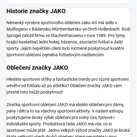
Historie značky JAKO
Německý výrobce sportovního oblečení Jako AG má sídlo v
Mulfingenu v Bádensku-Württembersku ve čtvrti Hollenbach. Rudi
Sprügel založil firmu ve Stachenhausenu v roce 1989. Pro týmy
hrající basketbal, lední hokej, házenou, asociační fotbal a další
sporty. Jejich největším cílem bylo nicméně poskytnout kvalitní
sportovní oblečení zejména fotbalovým nadšencům.
Oblečení značky JAKO
Hledáte sportovní střihy a fantastické trendy pro různé sportovní
odvětví od fotbalu až po atletiku? Oblečení značky JAKO vám
přesně toto může poskytnout!
Značka sportovní oblečení JAKO má ideální oblečení pro dámy,
pány i děti a to na všechny sportovní aktivity. V našem eshopu
poskytujeme široký výběr oblečení pro volný čas, týmové i
individuální sporty. Produktová řada JAKO má vše, co si
sportovec může přát. Jedno velkých výhod značky JAKO je široká
škála velikostí všech druhů oblečení, které nenajdete u moc