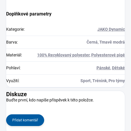
Doplňkové parametry
Kategorie
:
JAKO Dynamic
Barva
:
Černá, Tmavě modrá
Materiál
:
100% Recyklovaný polyester
,
Polyesterové piqé
Pohlaví
:
Pánské
,
Dětské
Využití
:
Sport, Trénink, Pro týmy
Diskuze
Buďte první, kdo napíše příspěvek k této položce.
Přidat komentář