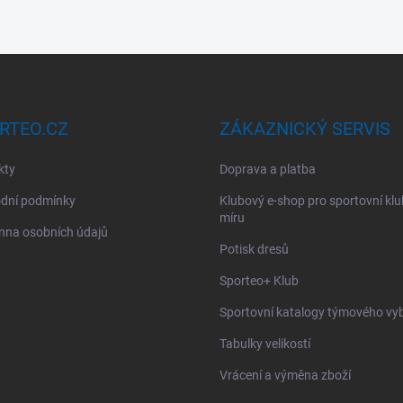
RTEO.CZ
ZÁKAZNICKÝ SERVIS
kty
Doprava a platba
dní podmínky
Klubový e-shop pro sportovní kl
míru
nna osobních údajů
Potisk dresů
Sporteo+ Klub
Sportovní katalogy týmového vy
Tabulky velikostí
Vrácení a výměna zboží