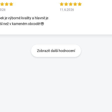
2026
11.6.2026
ek je výborné kvality a hlavně je
jší než v kameném obcodě!😎
Zobrazit další hodnocení