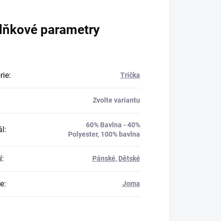
lňkové parametry
rie
:
Trička
Zvolte variantu
60% Bavlna - 40%
ál
:
Polyester, 100% bavlna
í
:
Pánské
,
Dětské
e
:
Joma