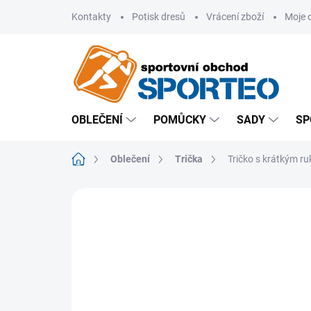
Přejít
Kontakty
Potisk dresů
Vrácení zboží
Moje 
na
obsah
OBLEČENÍ
POMŮCKY
SADY
SP
Domů
Oblečení
Trička
Tričko s krátkým r
ZNAČKA:
JOMA