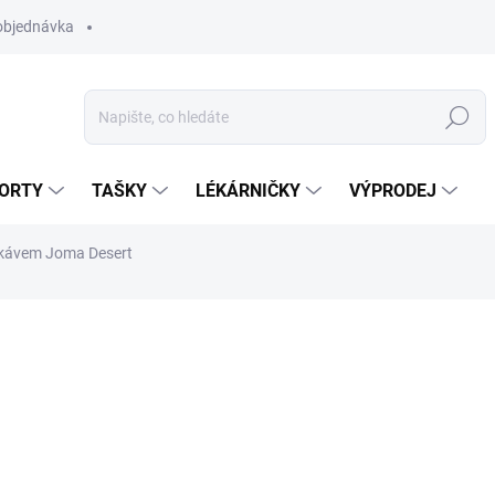
objednávka
Hledat
ORTY
TAŠKY
LÉKÁRNIČKY
VÝPRODEJ
ukávem Joma Desert
od
219 Kč
Měrná
ZVOLTE VARIANTU
cena: