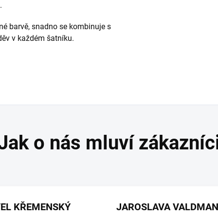
.
dné barvě, snadno se kombinuje s
ěv v každém šatníku.
VEL KŘEMENSKÝ