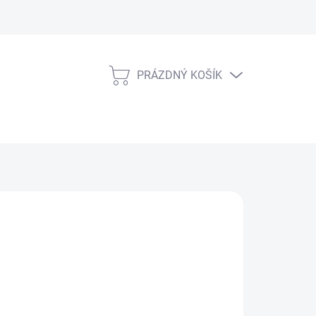
PRÁZDNÝ KOŠÍK
NÁKUPNÍ
KOŠÍK