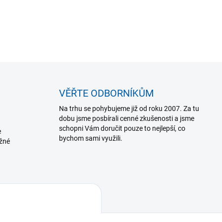
pohodlí, měkkost a prodyšno
DETAILNÍ INFORMACE
VĚŘTE ODBORNÍKŮM
Na trhu se pohybujeme již od roku 2007. Za tu
dobu jsme posbírali cenné zkušenosti a jsme
schopni Vám doručit pouze to nejlepší, co
e
bychom sami využili.
ožné