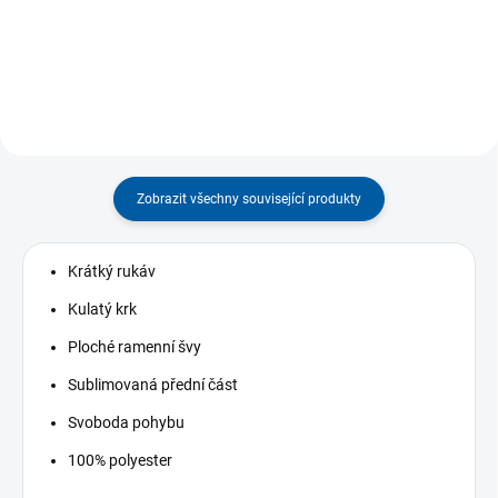
provozování náročných
sportů. Vysoce odolná...
Zobrazit všechny související produkty
Krátký rukáv
Kulatý krk
Ploché ramenní švy
Sublimovaná přední část
Svoboda pohybu
100% polyester