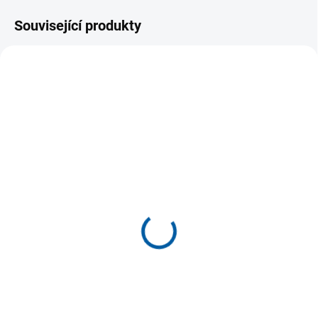
Související produkty
MOMENTÁLNĚ NEDOSTUPNÉ
SKLADEM U DODAVATELE
(>5 KS)
Kraťasy Joma Beta II
Sportovní kraťasy na
519 Kč
rugby Joma Olimpiada
369 Kč
od
Detail
Detail
Pánské šortky JOMA Beta II s
přísadou bavlny. Tyto pohodlné
Pánské šortky JOMA Olimpiada
bermudy se sportovním
na rugby. Vhodné pro
designem...