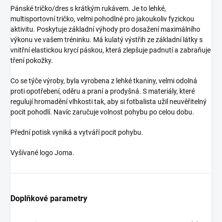
Pánské tričko/dres s krátkým rukávem.
Je to lehké,
multisportovní tričko, velmi pohodlné pro jakoukoliv fyzickou
aktivitu.
Poskytuje základní výhody pro dosažení maximálního
výkonu ve vašem tréninku.
Má kulatý výstřih ze základní látky s
vnitřní elastickou krycí páskou, která zlepšuje padnutí a zabraňuje
tření pokožky.
Co se týče výroby, byla vyrobena z lehké tkaniny, velmi odolná
proti opotřebení, oděru a praní a prodyšná.
S materiály, které
regulují hromadění vlhkosti tak, aby si fotbalista užil neuvěřitelný
pocit pohodlí.
Navíc zaručuje volnost pohybu po celou dobu.
Přední potisk vyniká a vytváří pocit pohybu.
Vyšívané logo Joma.
Doplňkové parametry