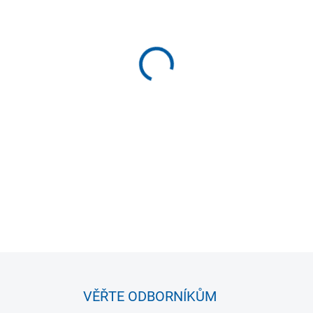
MŮŽEME DORUČIT DO:
11.8.2
−
+
Agility žebřík Fixed
je trené
koordinace, zvýšení kondice a
jsou napevno fixované v roz
DETAILNÍ INFORMACE
VĚŘTE ODBORNÍKŮM