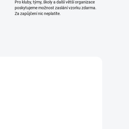
Pro kluby, týmy, školy a další větší organizace
poskytujeme možnost zaslání vzorku zdarma.
Za zapůjčení nic neplatíte.
OZICI
K DISPOZICI
5 KS)
(>5 KS)