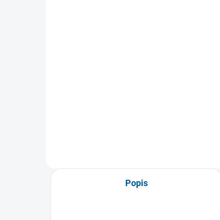
Th
Neoprene Blend
od
499 Kč
Detail
Reh
Neoprenová bandáž na loket s
zápě
nastavitelnou kompresí pro
teni
zpevnění a prohřátí kloubu.
Vhodná při...
Popis