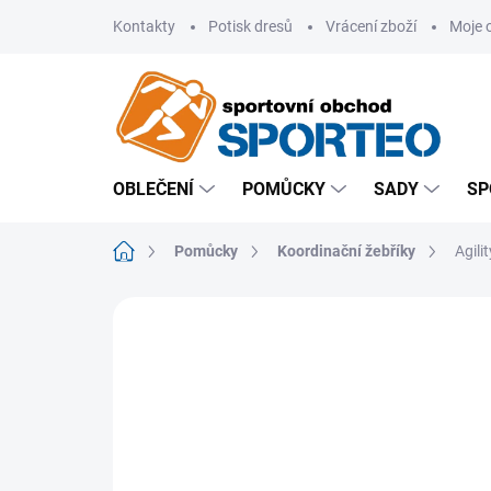
Přejít
Kontakty
Potisk dresů
Vrácení zboží
Moje 
na
obsah
OBLEČENÍ
POMŮCKY
SADY
SP
Domů
Pomůcky
Koordinační žebříky
Agili
ZNAČKA:
MERCO