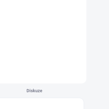
Mueller bandáž na lýtko
Multi-Directional Calf
Wrap
899 Kč
l
Detail
RID
Nastavitelná bandáž na lýtko s
chem
myofasciálním polštářkem pro
cílenou podporu při přetížení a...
Diskuze