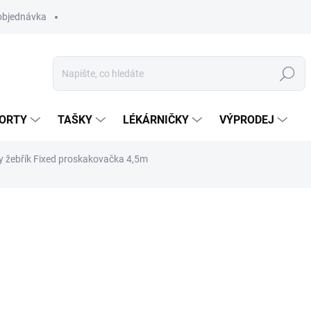
objednávka
Hledat
ORTY
TAŠKY
LÉKÁRNIČKY
VÝPRODEJ
ty žebřík Fixed proskakovačka 4,5m
479 Kč
Měrná
K DISPOZICI
(>5 KS)
cena:
DÉLKA