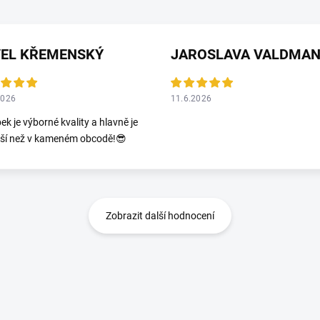
VEL KŘEMENSKÝ
2026
11.6.2026
ek je výborné kvality a hlavně je
jší než v kameném obcodě!😎
Zobrazit další hodnocení