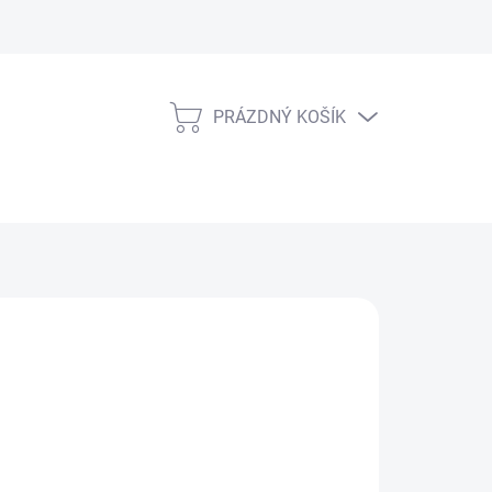
PRÁZDNÝ KOŠÍK
NÁKUPNÍ
KOŠÍK