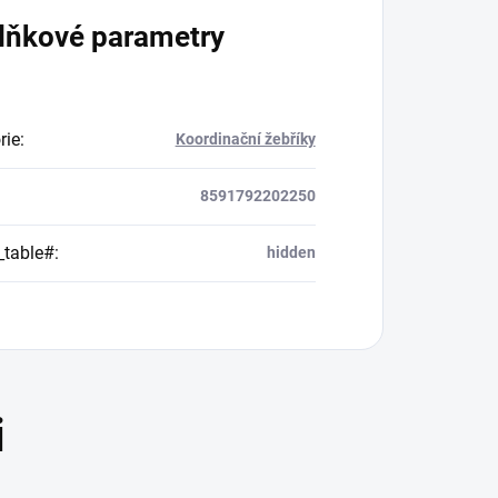
lňkové parametry
rie
:
Koordinační žebříky
8591792202250
_table#
:
hidden