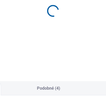
era-Band FlexBar
TriggerPoint GRID 1.0
masážní válec (foam
689 Kč
roller) 33 cm
949 Kč
Detail
Detai
abilitační pomůcka pro
stí a předloktí určená k léčbě
sového a golfového lokte i...
Masážní válec TriggerPoint G
1.0 s patentovaným 3D povr
umožňuje hloubkovou
automasáž...
Podobné (4)