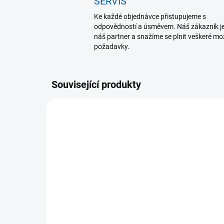
SERVIS
Ke každé objednávce přistupujeme s
odpovědností a úsměvem. Náš zákazník j
náš partner a snažíme se plnit veškeré m
požadavky.
Související produkty
MOMENTÁLNĚ NEDOSTUPNÉ
Mueller bandáž na loket