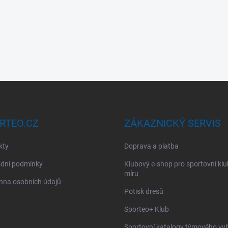
RTEO.CZ
ZÁKAZNICKÝ SERVIS
kty
Doprava a platba
dní podmínky
Klubový e-shop pro sportovní kl
míru
nna osobních údajů
Potisk dresů
Sporteo+ Klub
Sportovní katalogy týmového vy