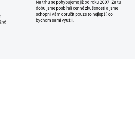
Na trhu se pohybujeme již od roku 2007. Za tu
dobu jsme posbírali cenné zkušenosti a jsme
schopni Vám doručit pouze to nejlepší, co
e
bychom sami využili.
ožné
K DISPOZICI
K DISP
(>5 KS)
(>