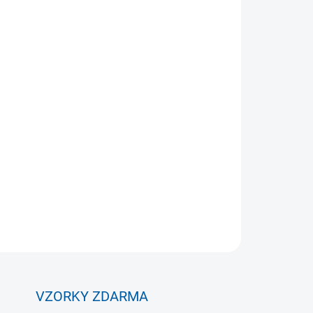
026
MOŽNOSTI DORUČENÍ
Přidat do košíku
rská pomůcka s příčkami k procvičování
 rychlosti sportovců. Plastové příčky žebříku
estupech po 38 centimetrech.
ZEPTAT SE
VZORKY ZDARMA