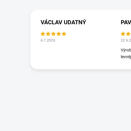
VÁCLAV UDATNÝ
PA
6.7.2026
22.6.
Výrob
levně