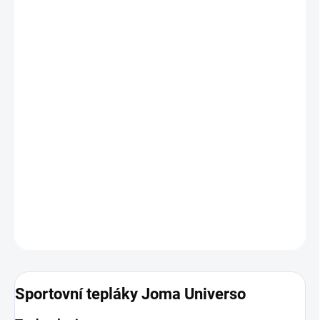
VELIKOST
MŮŽEME DORUČIT DO:
ZVOLTE VARIANTU
MOŽNOSTI DORUČENÍ
−
+
Přidat do košíku
Pohodlné a odolné kalhoty vhodné pro trénink i volnočasové
nošení.
DETAILNÍ INFORMACE
ZEPTAT SE
Sportovní tepláky Joma Universo