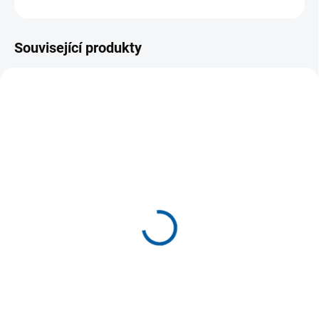
ZEPTAT SE
Související produkty
MOMENTÁLNĚ NEDOSTUPNÉ
K DISPOZICI
(>5 KS)
Mueller Adjust-to-Fit
Mueller® Adjustable
Wrist Brace, ortéza na
Back Brace, bederní pás
zápěstí
999 Kč
649 Kč
Detail
Detail