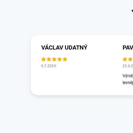
VÁCLAV UDATNÝ
PA
6.7.2026
22.6.
Výrob
levně