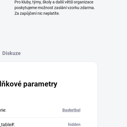
Pro kluby, týmy, školy a další větší organizace
poskytujeme možnost zaslání vzorku zdarma.
Za zapůjčení nic neplatíte.
Diskuze
lňkové parametry
rie
:
Basketbal
_table#
:
hidden