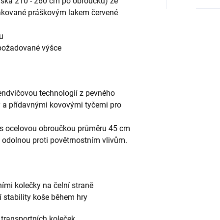
výška 210 - 260 cm po obroučku) ze
lakované práškovým lakem červené
nu
v požadované výšce
sendvičovou technologií z pevného
y a přídavnými kovovými tyčemi pro
š s ocelovou obroučkou průměru 45 cm
odolnou proti povětrnostním vlivům.
ními kolečky na čelní straně
í stability koše během hry
transportních koleček.