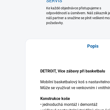
SERVIS
Ke každé objednávce přistupujeme s
odpovědností a úsměvem. Náš zákazník j
náš partner a snažíme se plnit veškeré m
požadavky.
Popis
DETROIT, Více zábavy při basketbalu
Mobilní basketbalový koš s nastavitelno
Může se využívat ve venkovním i vnitřní
Konstrukce koše
• jednoduchá montáž i demontáž