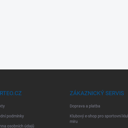
RTEO.CZ
ZÁKAZNICKÝ SERVIS
kty
Doprava a platba
dní podmínky
Klubový e-shop pro sportovní kl
míru
nna osobních údajů