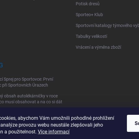
Potisk dresů
Sporteo+ Klub
Sportovní katalogy týmového vy
Tabulky velikostí
Vrácení a výměna zboží
G
cí Sprej pro Sportovce: První
při Sportovních Úrazech
ý obsah autolékárničky v roce
co musí obsahovat a na co si dát
ookies, abychom Vám umožnili pohodlné prohlížení
vní lékárnička: Jak si vybrat a co
S
 analýze provozu webu neustále zlepšovali jeho
la obsahovat?
n a použitelnost.
Více informací