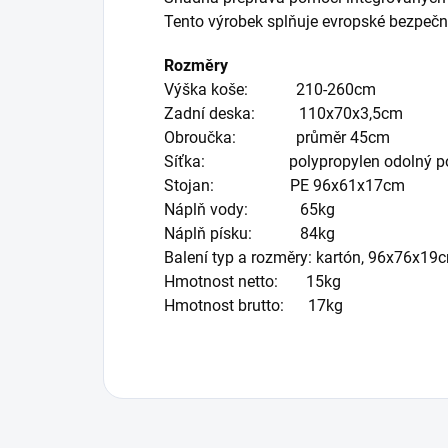
Tento výrobek splňuje evropské bezpečn
Rozměry
Výška koše: 210-260cm
Zadní deska: 110x70x3,5cm
Obroučka: průměr 45cm
Síťka: polypropylen odolný pově
Stojan: PE 96x61x17cm
Náplň vody: 65kg
Náplň písku: 84kg
Balení typ a rozměry: kartón, 96x76x19
Hmotnost netto: 15kg
Hmotnost brutto: 17kg