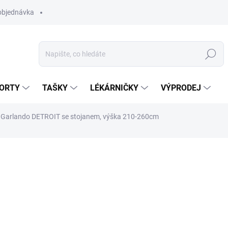
objednávka
Hledat
ORTY
TAŠKY
LÉKÁRNIČKY
VÝPRODEJ
 Garlando DETROIT se stojanem, výška 210-260cm
4 809 Kč
Měrná
DO 5 DNŮ
cena:
MŮŽEME DORUČIT DO:
13.8.2