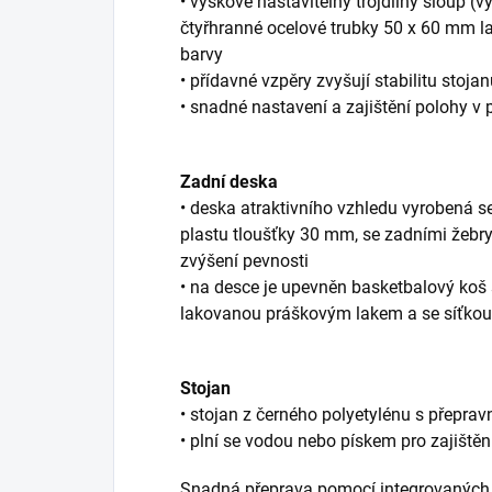
• výškově nastavitelný trojdílný sloup (
čtyřhranné ocelové trubky 50 x 60 mm 
barvy
• přídavné vzpěry zvyšují stabilitu stoja
• snadné nastavení a zajištění polohy 
Zadní deska
• deska atraktivního vzhledu vyrobená 
plastu tloušťky 30 mm, se zadními žebr
zvýšení pevnosti
• na desce je upevněn basketbalový ko
lakovanou práškovým lakem a se síťkou 
Stojan
• stojan z černého polyetylénu s přeprav
• plní se vodou nebo pískem pro zajištěn
Snadná přeprava pomocí integrovaných 