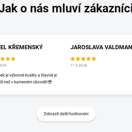
VEL KŘEMENSKÝ
2026
11.6.2026
ek je výborné kvality a hlavně je
jší než v kameném obcodě!😎
Zobrazit další hodnocení