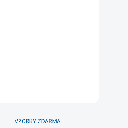
Přidat do košíku
nastavitelnou výškou vhodný pro celou
venkovním i vnitřním prostředí.
ZEPTAT SE
VZORKY ZDARMA