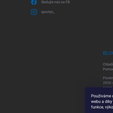
Sledujte nás na FB
sporteo_
BLO
Chladí
Pomoc 
Povinn
2026: 
pozor
Používáme c
Sporto
webu a díky
by mě
funkce, výko