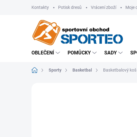
Přejít
Kontakty
Potisk dresů
Vrácení zboží
Moje 
na
obsah
OBLEČENÍ
POMŮCKY
SADY
SP
Domů
Sporty
Basketbal
Basketbalový koš
ZNAČKA:
GARLANDO