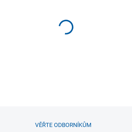
−
+
Mobilní basketbalový koš s 
rodinu. Může se využívat ve 
DETAILNÍ INFORMACE
VĚŘTE ODBORNÍKŮM