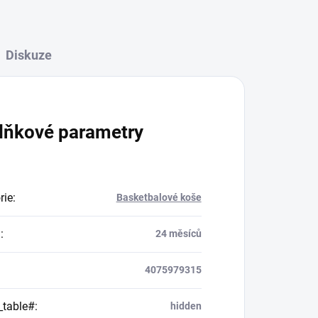
Diskuze
lňkové parametry
rie
:
Basketbalové koše
a
:
24 měsíců
4075979315
_table#
:
hidden