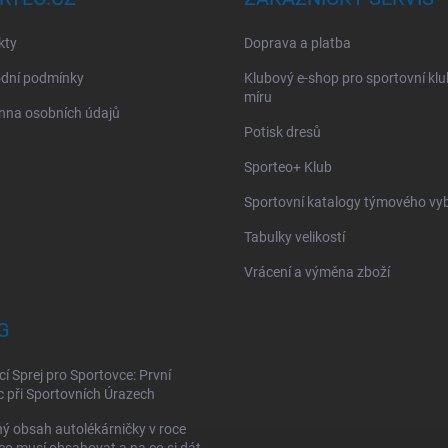
kty
Doprava a platba
dní podmínky
Klubový e-shop pro sportovní kl
míru
nna osobních údajů
Potisk dresů
Sporteo+ Klub
Sportovní katalogy týmového vy
Tabulky velikostí
Vrácení a výměna zboží
G
cí Sprej pro Sportovce: První
při Sportovních Úrazech
ý obsah autolékárničky v roce