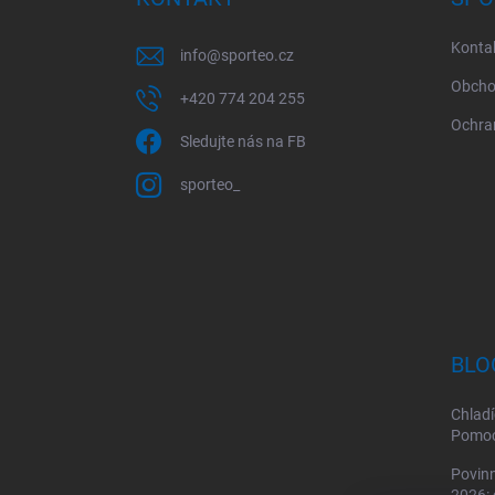
t
í
Konta
info
@
sporteo.cz
Obcho
+420 774 204 255
Ochra
Sledujte nás na FB
sporteo_
BLO
Chladí
Pomoc 
Povinn