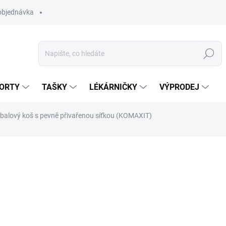
objednávka
Hledat
ORTY
TAŠKY
LÉKÁRNIČKY
VÝPRODEJ
balový koš s pevně přivařenou síťkou (KOMAXIT)
1 999 Kč
Měrná
NA DOTAZ
cena:
MOŽNOSTI DORUČENÍ