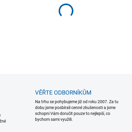
−
+
Basketbalový koš s přivařen
DETAILNÍ INFORMACE
VĚŘTE ODBORNÍKŮM
Na trhu se pohybujeme již od roku 2007. Za tu
dobu jsme posbírali cenné zkušenosti a jsme
schopni Vám doručit pouze to nejlepší, co
e
bychom sami využili.
ožné