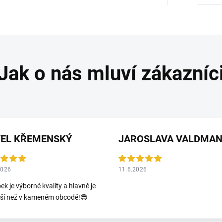
VEL KŘEMENSKÝ
2026
11.6.2026
ek je výborné kvality a hlavně je
jší než v kameném obcodě!😎