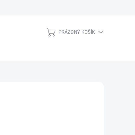
PRÁZDNÝ KOŠÍK
NÁKUPNÍ
KOŠÍK