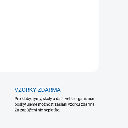
Přidat do košíku
ou kovovou síťkou
ZEPTAT SE
VZORKY ZDARMA
Pro kluby, týmy, školy a další větší organizace
poskytujeme možnost zaslání vzorku zdarma.
Za zapůjčení nic neplatíte.