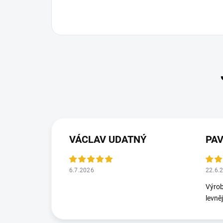
VÁCLAV UDATNÝ
PA
6.7.2026
22.6.
Výrob
levně