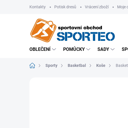
Přejít
Kontakty
Potisk dresů
Vrácení zboží
Moje 
na
obsah
OBLEČENÍ
POMŮCKY
SADY
SP
Domů
Sporty
Basketbal
Koše
Basket
ZNAČKA:
ČESKÝ VÝROBCE