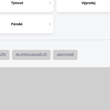
Týmové
Výprodej
Pánské
ŽŠÍ
NEJPRODÁVANĚJŠÍ
ABECEDNĚ