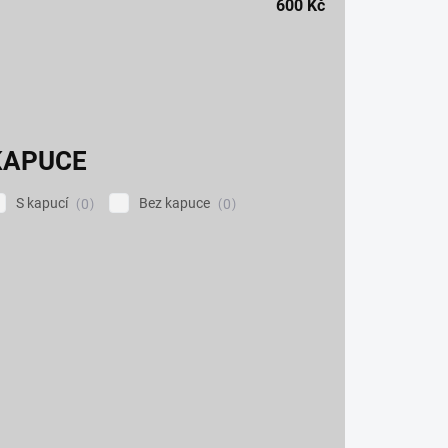
600
Kč
KAPUCE
S kapucí
Bez kapuce
0
0