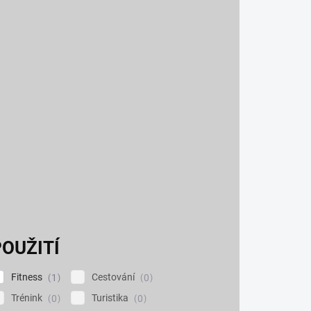
OUŽITÍ
Fitness
Cestování
1
0
Trénink
Turistika
0
0