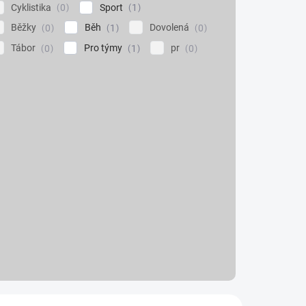
Cyklistika
Sport
0
1
Běžky
Běh
Dovolená
0
1
0
Tábor
Pro týmy
pr
0
1
0