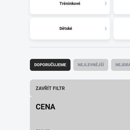
Tréninkové
Dětské
Ř
a
DOPORUČUJEME
NEJLEVNĚJŠÍ
NEJDRA
z
e
n
í
ZAVŘÍT FILTR
p
r
CENA
o
d
u
k