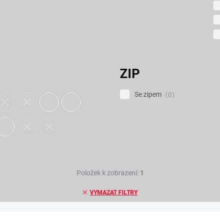
ZIP
Se zipem
0
Položek k zobrazení:
1
VYMAZAT FILTRY