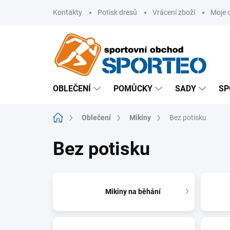
Přejít
Kontakty
Potisk dresů
Vrácení zboží
Moje 
na
obsah
OBLEČENÍ
POMŮCKY
SADY
SP
Domů
Oblečení
Mikiny
Bez potisku
Bez potisku
Mikiny na běhání