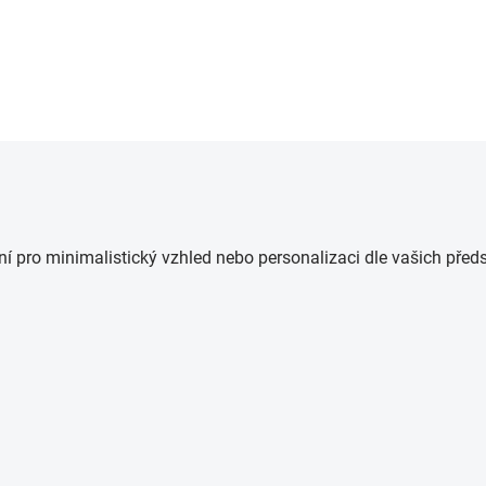
O
v
l
á
d
ní pro minimalistický vzhled nebo personalizaci dle vašich předs
a
c
í
p
r
v
k
y
v
ý
p