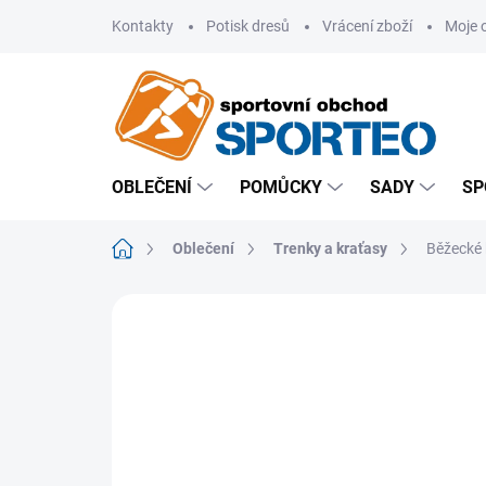
Přejít
Kontakty
Potisk dresů
Vrácení zboží
Moje 
na
obsah
OBLEČENÍ
POMŮCKY
SADY
SP
Domů
Oblečení
Trenky a kraťasy
Běžecké 
ZNAČKA:
JOMA