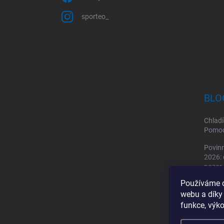
sporteo_
BLO
Chladí
Pomoc 
Povinn
2026: 
pozor
Používáme c
Sporto
webu a díky
by mě
funkce, výko