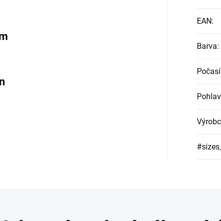
EAN
:
em
Barva
:
Počasí
n
Pohlav
Výrobc
#sizes