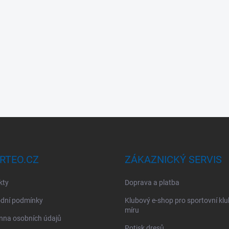
RTEO.CZ
ZÁKAZNICKÝ SERVIS
kty
Doprava a platba
dní podmínky
Klubový e-shop pro sportovní kl
míru
nna osobních údajů
Potisk dresů