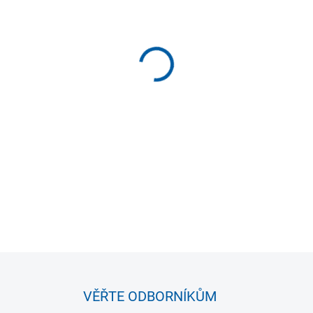
VELIKOST
MŮŽEME DORUČIT DO:
ZVOLTE
−
+
Běžecké šortky s vnitřní ka
části.
Nastavitelný elastický
technologií schopnou kontrol
DETAILNÍ INFORMACE
VĚŘTE ODBORNÍKŮM