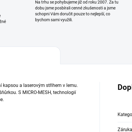
Na trhu se pohybujeme již od roku 2007. Za tu
dobu jsme posbírali cenné zkušenosti a jsme
schopni Vám doručit pouze to nejlepší, co
e
bychom sami využili.
ožné
řní kapsou a laserovým střihem v lemu.
Dop
í šňůrkou. S MICRO-MESH, technologií
e.
Katego
Záruk