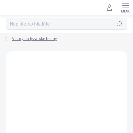
Přejít
na
obsah
Hledat
Visory na lyžařské helmy
ZNAČKA:
MANGO