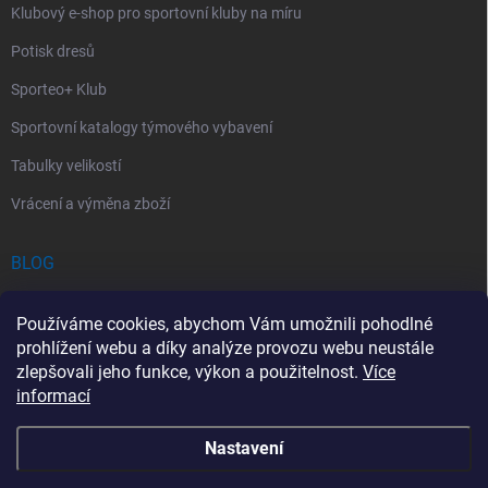
Klubový e-shop pro sportovní kluby na míru
Potisk dresů
Sporteo+ Klub
Sportovní katalogy týmového vybavení
Tabulky velikostí
Vrácení a výměna zboží
BLOG
Chladící Sprej pro Sportovce: První Pomoc při Sportovních Úrazech
Používáme cookies, abychom Vám umožnili pohodlné
Povinný obsah autolékárničky v roce 2026: co musí obsahovat a na
prohlížení webu a díky analýze provozu webu neustále
co si dát pozor
zlepšovali jeho funkce, výkon a použitelnost.
Více
informací
Sportovní lékárnička: Jak si vybrat a co by měla obsahovat?
Nastavení