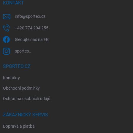
í
KONTAKT
info
@
sporteo.cz
+420 774 204 255
Sledujte nás na FB
sporteo_
SPORTEO.CZ
Kontakty
Obchodní podmínky
Ochranna osobních údajů
ZÁKAZNICKÝ SERVIS
Doprava a platba