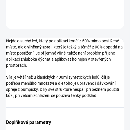
DETAILNÍ INFORMACE
ZEPTAT SE
Nejde o suchý led, který po aplikaci končí z 50% mimo postižené
místo, ale o
vlhčený sprej
, který je težký a téměř z 90% dopadá na
místo postižení. Je příjemné vůně, takže není problém při jeho
aplikaci zhluboka dýchat a aplikovat ho nejen v otevřených
prostorách.
Síla je větší než u klasických 400ml syntetických ledů, čili je
potřeba menšího množství a dle toho je upraveno i dávkování
spreje z pumpičky. Díky své struktuře nespálí při běžném použití
kůži, při větším zchlazení se používá tenký podklad.
Doplňkové parametry