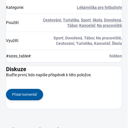
Kategorie
:
Lékárnička pro fotbalisty
Cestování
,
Turistika
,
Sport
,
škola
,
Dovolená
,
Použití
:
Tábor
,
Kancelář
,
Na pracoviště
Sport, Dovolená, Tábor, Na pracoviště,
Využití
:
Cestování, Turistika, Kancelář, Škola
#sizes_table#
:
hidden
Diskuze
Buďte první, kdo napíše příspěvek k této položce.
Přidat komentář