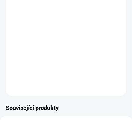
MOŽNOSTI
DORUČENÍ
−
+
Přidat do košíku
Bandáž kolene na házenou pro ženy, poskytuje teplo a podporu,
vycpávka chránící proti otřesům při pádu. 4mm SBR- neopren s
anatomickým tvarem pro lepší flexibilitu, vzadu SBR
performovaný neopren pro zvýšení pružnosti a prodyšnosti.
DETAILNÍ INFORMACE
ZEPTAT SE
Související produkty