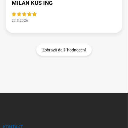
MILAN KUS ING
27.3.2026
Zobrazit další hodnocení
Z
á
p
a
t
í
KONTAKT