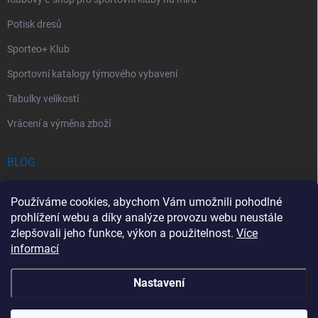
Potisk dresů
Sporteo+ Klub
Sportovní katalogy týmového vybavení
Tabulky velikostí
Vrácení a výměna zboží
BLOG
Chladící Sprej pro Sportovce: První Pomoc při Sportovních Úrazech
Používáme cookies, abychom Vám umožnili pohodlné
Povinný obsah autolékárničky v roce 2026: co musí obsahovat a na
prohlížení webu a díky analýze provozu webu neustále
co si dát pozor
zlepšovali jeho funkce, výkon a použitelnost.
Více
informací
Sportovní lékárnička: Jak si vybrat a co by měla obsahovat?
Nastavení