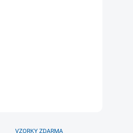
Přidat do košíku
o ženy, poskytuje teplo a podporu, vycpávka
pádu. 4mm SBR- neopren s anatomickým tvarem
 SBR performovaný neopren pro zvýšení pružnosti a
ZEPTAT SE
VZORKY ZDARMA