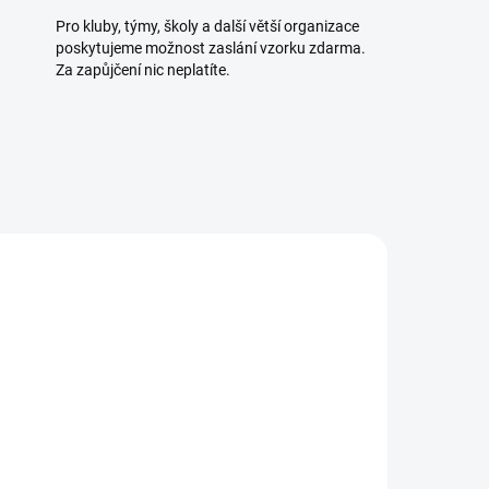
Pro kluby, týmy, školy a další větší organizace
poskytujeme možnost zaslání vzorku zdarma.
Za zapůjčení nic neplatíte.
 DNŮ
K DISPOZICI
(2 KS)