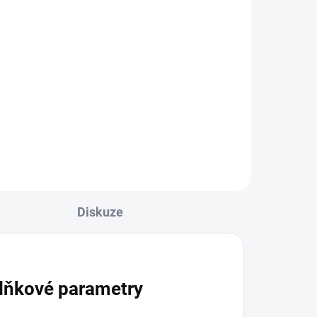
šky
Mueller Adjust-to-Fit
Ankle Stabilizer, ortéza
na kotník
699 Kč
l
Detail
Diskuze
lňkové parametry