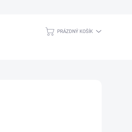
PRÁZDNÝ KOŠÍK
NÁKUPNÍ
KOŠÍK
NÉ