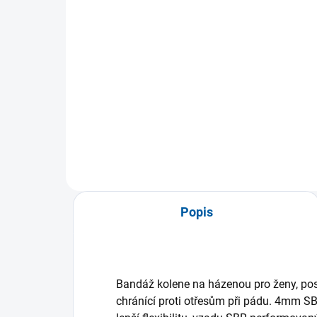
Mueller Elastic Wrist
Ort
Support, bandáž na
Hi
zápěstí S/M junior
Kn
359 Kč
1 
Detail
Popis
Bandáž kolene na házenou pro ženy, pos
chránící proti otřesům při pádu. 4mm S