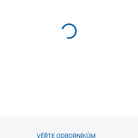
VELIKOST
MOŽNOSTI DORUČENÍ
−
+
Bandáž kolene na házenou pr
chránící proti otřesům při 
pro lepší flexibilitu, vzadu
prodyšnosti.
DETAILNÍ INFORMACE
VĚŘTE ODBORNÍKŮM