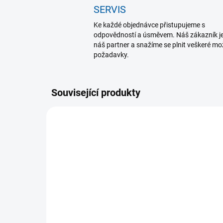
SERVIS
Ke každé objednávce přistupujeme s
odpovědností a úsměvem. Náš zákazník j
náš partner a snažíme se plnit veškeré m
požadavky.
Související produkty
K DISPOZICI
(>5 KS)