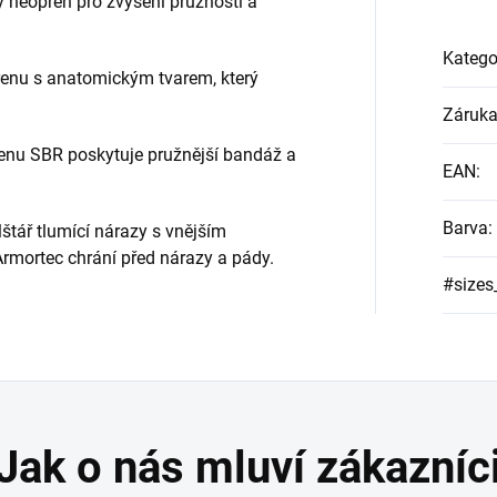
ý neopren pro zvýšení pružnosti a
Katego
enu s anatomickým tvarem, který
Záruk
enu SBR poskytuje pružnější bandáž a
EAN
:
Barva
:
štář tlumící nárazy s vnějším
rmortec chrání před nárazy a pády.
#sizes