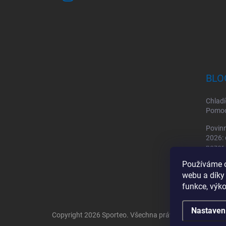
BLO
Chladí
Pomoc 
Povinn
2026: 
pozor
Používáme c
Sporto
by mě
webu a díky
funkce, výko
Nastaven
Copyright 2026
Sporteo
. Všechna práva vyhrazena.