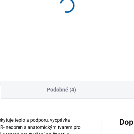
Bandáž podkolenní čé
éza na koleno Mueller
TENDO
nged Wraparound
319 Kč
ee,
499 Kč
Detai
Detail
Podobné (4)
kytuje teplo a podporu, vycpávka
Dop
BR- neopren s anatomickým tvarem pro