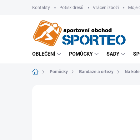
Přejít
Kontakty
Potisk dresů
Vrácení zboží
Moje 
na
obsah
OBLEČENÍ
POMŮCKY
SADY
SP
Domů
Pomůcky
Bandáže a ortézy
Na kol
ZNAČKA:
SELECT