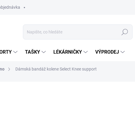
objednávka
Hledat
ORTY
TAŠKY
LÉKÁRNIČKY
VÝPRODEJ
eno
Dámská bandáž kolene Select Knee support
1 309 Kč
Měrná
MOMENTÁLNĚ NEDOSTUP
cena:
BARVA