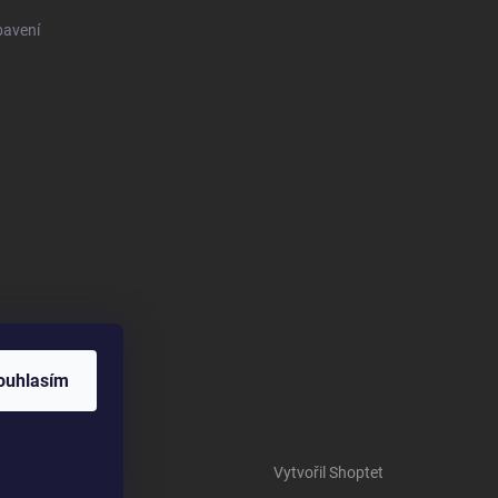
bavení
ouhlasím
Vytvořil Shoptet