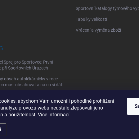
Sportovní katalogy týmového vy
Tabulky velikostí
Vrácení a výměna zboží
G
cí Sprej pro Sportovce: První
při Sportovních Úrazech
ý obsah autolékárničky v roce
co musí obsahovat a na co si dát
ookies, abychom Vám umožnili pohodlné prohlížení
vní lékárnička: Jak si vybrat a co
S
la obsahovat?
 analýze provozu webu neustále zlepšovali jeho
n a použitelnost.
Více informací
í