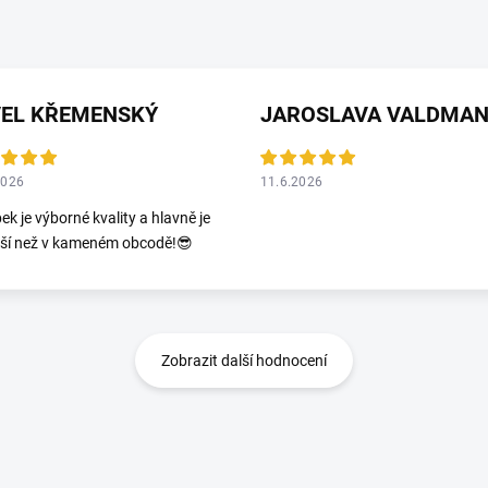
VEL KŘEMENSKÝ
2026
11.6.2026
ek je výborné kvality a hlavně je
jší než v kameném obcodě!😎
Zobrazit další hodnocení