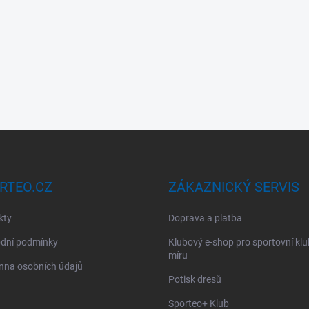
RTEO.CZ
ZÁKAZNICKÝ SERVIS
kty
Doprava a platba
dní podmínky
Klubový e-shop pro sportovní kl
míru
nna osobních údajů
Potisk dresů
Sporteo+ Klub