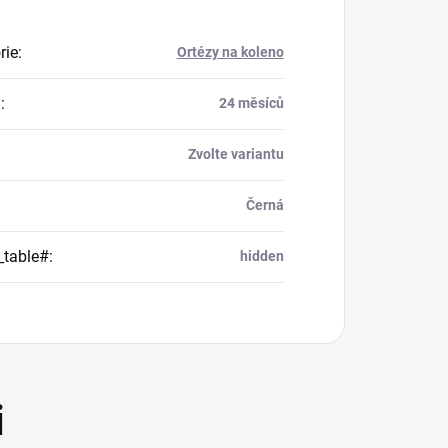
rie
:
Ortézy na koleno
a
:
24 měsíců
Zvolte variantu
Černá
_table#
:
hidden