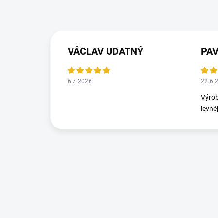
VÁCLAV UDATNÝ
PA
6.7.2026
22.6.
Výrob
levně