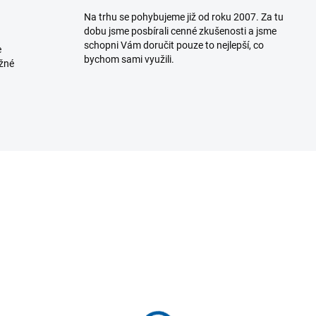
Na trhu se pohybujeme již od roku 2007. Za tu
dobu jsme posbírali cenné zkušenosti a jsme
schopni Vám doručit pouze to nejlepší, co
e
bychom sami využili.
ožné
K DISPOZICI
DO 5
(>5 KS)