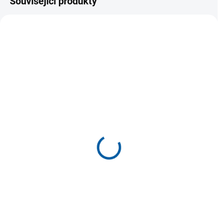
Související produkty
VÝPRODEJ
SKLADEM
K DISPOZICI
(1 KS)
Pánské volné kalhoty se
Pánské turistické kalhoty
zateplením Etape
JOMA Explorer Outdoor
DOLOMITE WS
699 Kč
1 299 Kč
Detail
Detail
Pánské outdoor kalhoty pro
Pánské volnější kalhoty se
turistiku i volný čas z kolekce
zateplením. Použitý materiál
JOMA Explorer. S bočními
SoftShell je větru a vodě odolný,
kapsami na...
zadní...