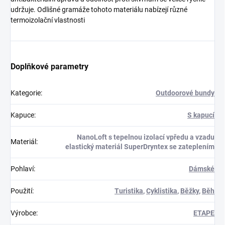
udržuje. Odlišné gramáže tohoto materiálu nabízejí různé
termoizolační vlastnosti
Doplňkové parametry
Kategorie
:
Outdoorové bundy
Kapuce
:
S kapucí
NanoLoft s tepelnou izolací vpředu a vzadu
Materiál
:
elastický materiál SuperDryntex se zateplením
Pohlaví
:
Dámské
Použití
:
Turistika
,
Cyklistika
,
Běžky
,
Běh
Výrobce
:
ETAPE