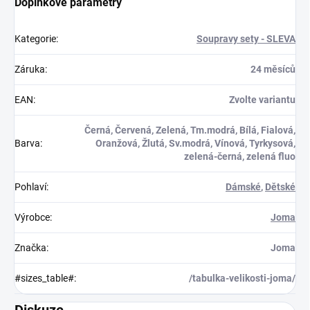
Doplňkové parametry
Kategorie
:
Soupravy sety - SLEVA
Záruka
:
24 měsíců
EAN
:
Zvolte variantu
Černá, Červená, Zelená, Tm.modrá, Bílá, Fialová,
Barva
:
Oranžová, Žlutá, Sv.modrá, Vínová, Tyrkysová,
zelená-černá, zelená fluo
Pohlaví
:
Dámské
,
Dětské
Výrobce
:
Joma
Značka
:
Joma
#sizes_table#
:
/tabulka-velikosti-joma/
Diskuze