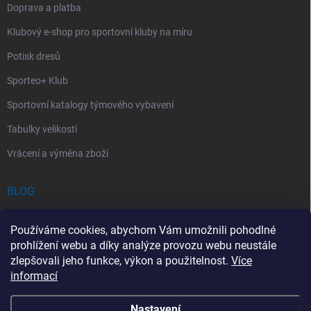
Doprava a platba
Klubový e-shop pro sportovní kluby na míru
Potisk dresů
Sporteo+ Klub
Sportovní katalogy týmového vybavení
Tabulky velikostí
Vrácení a výměna zboží
BLOG
Chladící Sprej pro Sportovce: První Pomoc při Sportovních Úrazech
Používáme cookies, abychom Vám umožnili pohodlné
Povinný obsah autolékárničky v roce 2026: co musí obsahovat a na
prohlížení webu a díky analýze provozu webu neustále
co si dát pozor
zlepšovali jeho funkce, výkon a použitelnost.
Více
informací
Sportovní lékárnička: Jak si vybrat a co by měla obsahovat?
Nastavení