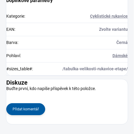
Doplňkové parametry
Kategorie
:
Cyklistické rukavice
EAN
:
Zvolte variantu
Barva
:
Černá
Pohlaví
:
Dámské
#sizes_table#
:
/tabulka-velikosti-rukavice-etape/
Diskuze
Buďte první, kdo napíše příspěvek k této položce.
Přidat komentář