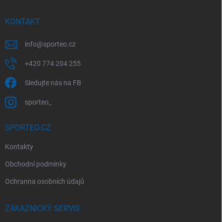
a
t
í
KONTAKT
info
@
sporteo.cz
+420 774 204 255
Sledujte nás na FB
sporteo_
SPORTEO.CZ
Kontakty
Obchodní podmínky
Ochranna osobních údajů
ZÁKAZNICKÝ SERVIS