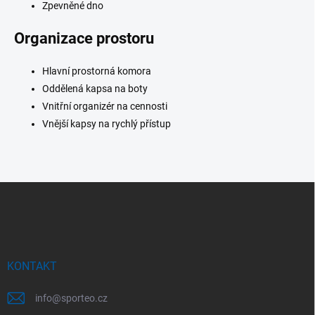
Zpevněné dno
p
i
s
Organizace prostoru
u
Hlavní prostorná komora
Oddělená kapsa na boty
Vnitřní organizér na cennosti
Vnější kapsy na rychlý přístup
Z
á
p
a
t
í
KONTAKT
info
@
sporteo.cz