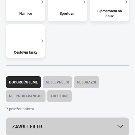
S prostorem na
Na míče
Sportovní
obuv
Cestovní tašky
Ř
a
DOPORUČUJEME
NEJLEVNĚJŠÍ
NEJDRAŽŠÍ
z
e
NEJPRODÁVANĚJŠÍ
ABECEDNĚ
n
í
7
položek celkem
p
r
ZAVŘÍT FILTR
o
d