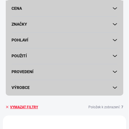
u
CENA
k
t
ů
ZNAČKY
POHLAVÍ
POUŽITÍ
PROVEDENÍ
VÝROBCE
Položek k zobrazení:
7
VYMAZAT FILTRY
V
ý