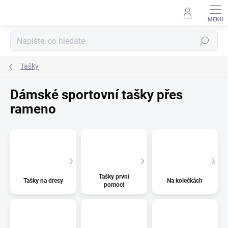
Přejít
na
obsah
Hledat
Tašky
Dámské sportovní tašky přes
rameno
Tašky první
Tašky na dresy
Na kolečkách
pomoci