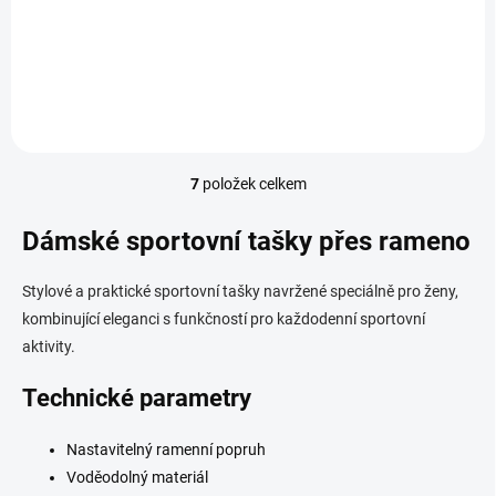
1 189 Kč
Detail
7
položek celkem
O
v
l
Dámské sportovní tašky přes rameno
á
d
Stylové a praktické sportovní tašky navržené speciálně pro ženy,
a
c
kombinující eleganci s funkčností pro každodenní sportovní
í
aktivity.
p
r
Technické parametry
v
k
y
Nastavitelný ramenní popruh
v
Voděodolný materiál
ý