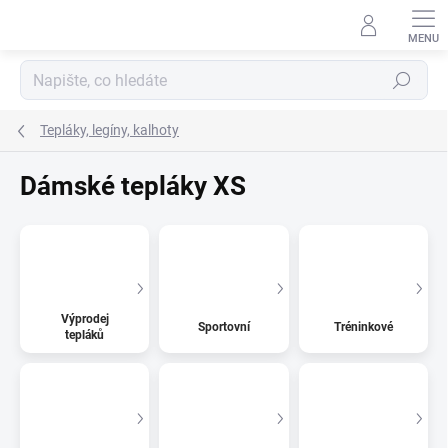
Přejít
na
obsah
Hledat
Tepláky, legíny, kalhoty
Dámské tepláky XS
Výprodej
Sportovní
Tréninkové
tepláků