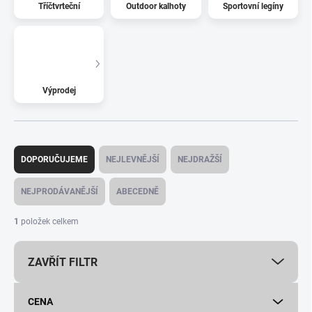
Tříčtvrteční
Outdoor kalhoty
Sportovní legíny
Výprodej
Ř
a
DOPORUČUJEME
NEJLEVNĚJŠÍ
NEJDRAŽŠÍ
z
e
NEJPRODÁVANĚJŠÍ
ABECEDNĚ
n
í
1
položek celkem
p
r
ZAVŘÍT FILTR
o
d
u
CENA
k