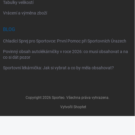
Tabulky velikostí
Vrácení a výměna zboží
BLOG
Chladící Sprej pro Sportovce: První Pomoc při Sportovních Úrazech
Povinný obsah autolékárničky v roce 2026: co musí obsahovat a na
co si dát pozor
Sportovní lékárnička: Jak si vybrat a co by měla obsahovat?
Copyright 2026
Sporteo
. Všechna práva vyhrazena.
Vytvořil Shoptet