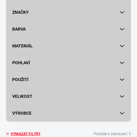
t
ů
ZNAČKY
BARVA
MATERIÁL
POHLAVÍ
POUŽITÍ
VELIKOST
VÝROBCE
Položek k zobrazení:
1
VYMAZAT FILTRY