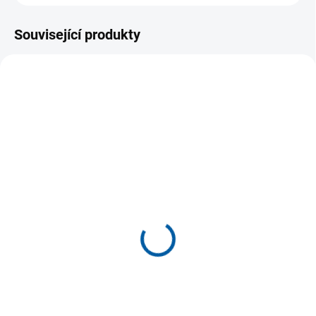
Související produkty
SKLADEM U DODAVATELE
SKLADEM U DODAVATELE
(>5 KS)
(>5 KS)
Kraťasy Joma Combi s
Dámské kraťasy Joma
kapsami na zip
Tokio II
469 Kč
279 Kč
Detail
Detail
Pánské multisportovní šortky
Dámské kraťasy Joma Tokio II
JOMA Combi s bočními kapsami
nabízejí pohodlí a funkčnost pro