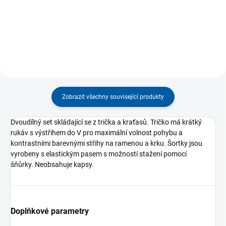
na zip. Vyrobeno z lehké,
různé sportovní aktivity.
prodyšné...
Elastický...
Zobrazit všechny související produkty
Dvoudílný set skládající se z trička a kraťasů.
Tričko má krátký
rukáv s výstřihem do V pro maximální volnost pohybu a
kontrastními barevnými střihy na ramenou a krku.
Šortky jsou
vyrobeny s elastickým pasem s možností stažení pomocí
šňůrky.
Neobsahuje kapsy.
Doplňkové parametry