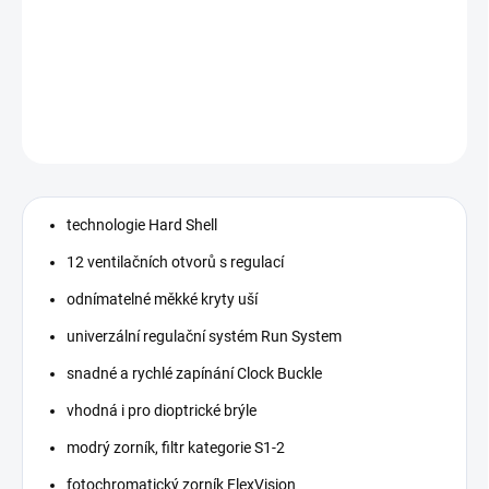
Hard Shell technologie. Pouze 440g. 4 ventilační otvory. Rychlé
zapínání Clock buckle.
DETAILNÍ INFORMACE
ZEPTAT SE
technologie Hard Shell
12 ventilačních otvorů s regulací
odnímatelné měkké kryty uší
univerzální regulační systém Run System
snadné a rychlé zapínání Clock Buckle
vhodná i pro dioptrické brýle
modrý zorník, filtr kategorie S1-2
fotochromatický zorník FlexVision