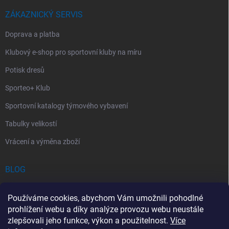
ZÁKAZNICKÝ SERVIS
Doprava a platba
Klubový e-shop pro sportovní kluby na míru
Potisk dresů
Sporteo+ Klub
Sportovní katalogy týmového vybavení
Tabulky velikostí
Vrácení a výměna zboží
BLOG
Chladící Sprej pro Sportovce: První Pomoc při Sportovních Úrazech
Používáme cookies, abychom Vám umožnili pohodlné
Povinný obsah autolékárničky v roce 2026: co musí obsahovat a na
prohlížení webu a díky analýze provozu webu neustále
co si dát pozor
zlepšovali jeho funkce, výkon a použitelnost.
Více