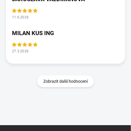
11.6.2026
MILAN KUS ING
27.3.2026
Zobrazit další hodnocení
Z