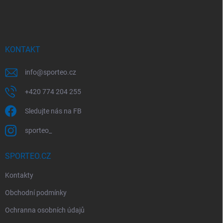
á
p
a
t
í
KONTAKT
info
@
sporteo.cz
+420 774 204 255
Sledujte nás na FB
sporteo_
SPORTEO.CZ
Kontakty
Obchodní podmínky
Ochranna osobních údajů