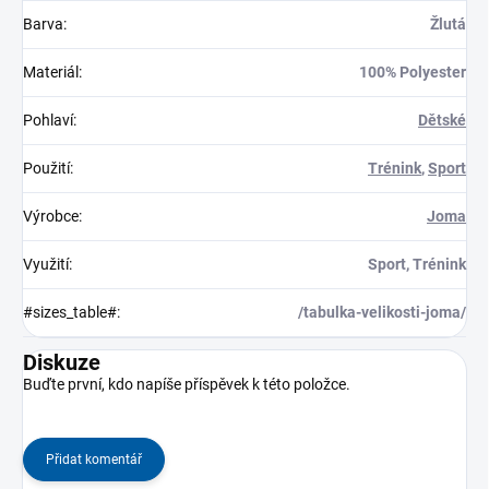
Barva
:
Žlutá
Materiál
:
100% Polyester
Pohlaví
:
Dětské
Použití
:
Trénink
,
Sport
Výrobce
:
Joma
Využití
:
Sport, Trénink
#sizes_table#
:
/tabulka-velikosti-joma/
Diskuze
Buďte první, kdo napíše příspěvek k této položce.
Přidat komentář