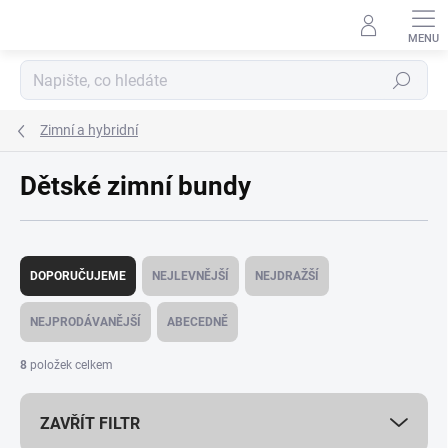
Přejít
na
obsah
Hledat
Zimní a hybridní
Dětské zimní bundy
Ř
a
DOPORUČUJEME
NEJLEVNĚJŠÍ
NEJDRAŽŠÍ
z
e
NEJPRODÁVANĚJŠÍ
ABECEDNĚ
n
í
8
položek celkem
p
r
ZAVŘÍT FILTR
o