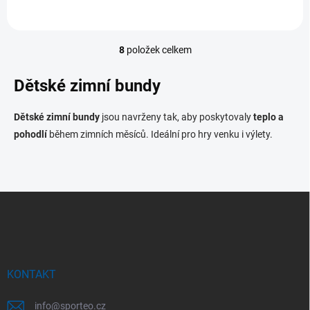
8
položek celkem
O
v
l
Dětské zimní bundy
á
d
Dětské zimní bundy
jsou navrženy tak, aby poskytovaly
teplo a
a
c
pohodlí
během zimních měsíců. Ideální pro hry venku i výlety.
í
p
r
v
Z
k
á
y
v
p
ý
a
p
t
i
í
KONTAKT
s
u
info
@
sporteo.cz