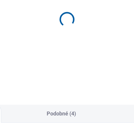
(>5 KS)
(>
žecké kraťasy Joma
Teplákové kraťasy Jo
impia
Jungle
9 Kč
519 Kč
od
Detail
Detai
cké šortky s vnitřní kapsou a
Bermudy JOMA Jungle s
erovým řezem ve spodní
přísadou bavlny jsou šortky
i. Nastavitelný elastický
určené pro muže i děti, ideální
..
běžné...
Podobné (4)