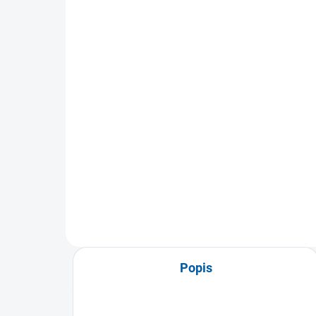
(>5 KS)
Pánské volejbalové
Bě
kraťasy JOMA Treviso
Ol
329 Kč
56
Detail
JOMA Treviso pánské volejbalové
Běže
trenky. Trenky na volejbal od
las
španělské sportovní značky
část
JOMA....
pas.
Popis