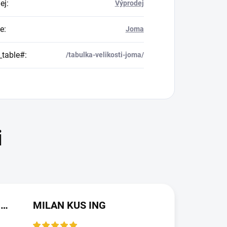
ej
:
Výprodej
e
:
Joma
_table#
:
/tabulka-velikosti-joma/
JAROSLAVA VALDMANOVA
MILAN KUS ING