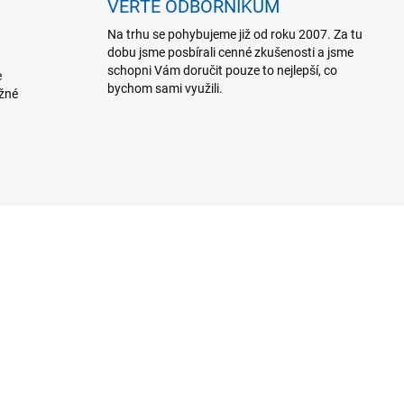
VĚŘTE ODBORNÍKŮM
Na trhu se pohybujeme již od roku 2007. Za tu
dobu jsme posbírali cenné zkušenosti a jsme
schopni Vám doručit pouze to nejlepší, co
e
bychom sami využili.
ožné
SKLADEM U DODAVATELE
SKLADEM U DODAVA