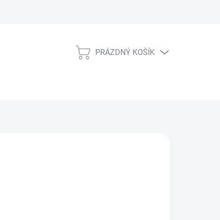
PRÁZDNÝ KOŠÍK
NÁKUPNÍ
KOŠÍK