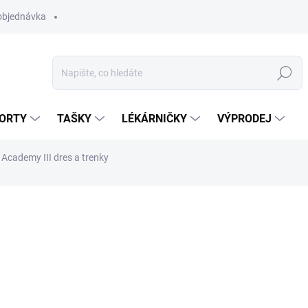
objednávka
Hledat
ORTY
TAŠKY
LÉKÁRNIČKY
VÝPRODEJ
Academy III dres a trenky
389 Kč
Měrná
SKLADEM
(1 KS)
cena:
BARVA