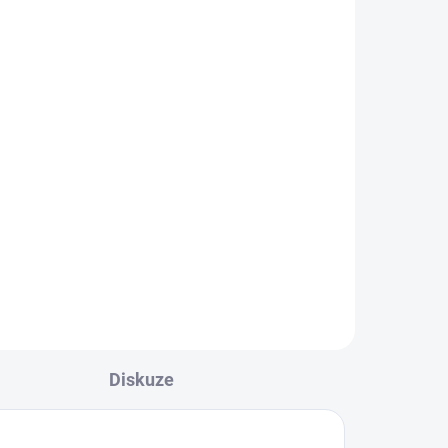
5 KS)
(1 KS)
ma
Trenky JOMA Toledo II
289 Kč
od
Detail
l
Pánské/chlapecké šortky od
JOMA z kolekce JOMA
Toledo. Na bočním lemu má
rozparek pro volnost...
 pro
Diskuze