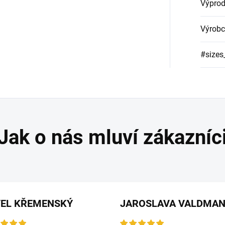
Výprod
Výrobc
#sizes
VEL KŘEMENSKÝ