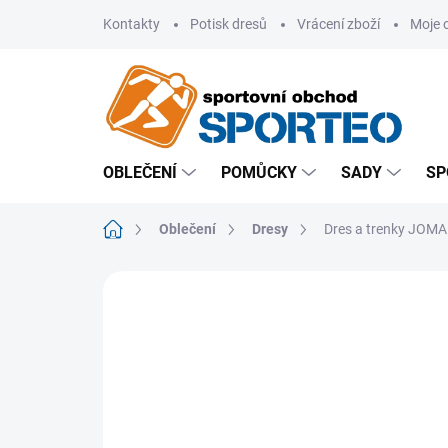
Přejít
Kontakty
Potisk dresů
Vrácení zboží
Moje 
na
obsah
OBLEČENÍ
POMŮCKY
SADY
SP
Domů
Oblečení
Dresy
Dres a trenky JOMA 
ZNAČKA:
JOMA
VÝPRODEJ