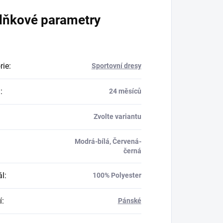
lňkové parametry
rie
:
Sportovní dresy
a
:
24 měsíců
Zvolte variantu
Modrá-bílá, Červená-
černá
ál
:
100% Polyester
í
:
Pánské