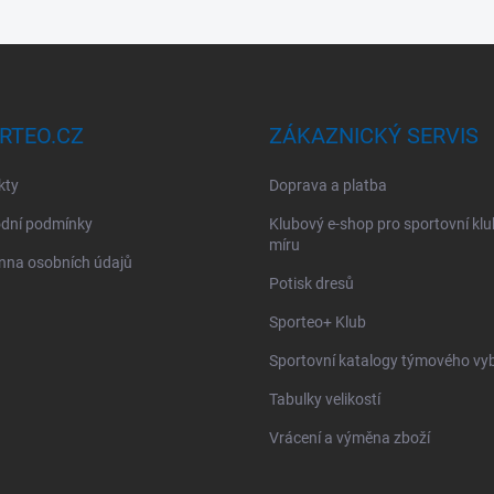
RTEO.CZ
ZÁKAZNICKÝ SERVIS
kty
Doprava a platba
dní podmínky
Klubový e-shop pro sportovní kl
míru
nna osobních údajů
Potisk dresů
Sporteo+ Klub
Sportovní katalogy týmového vy
Tabulky velikostí
Vrácení a výměna zboží