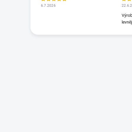
6.7.2026
22.6.
Výrob
levně