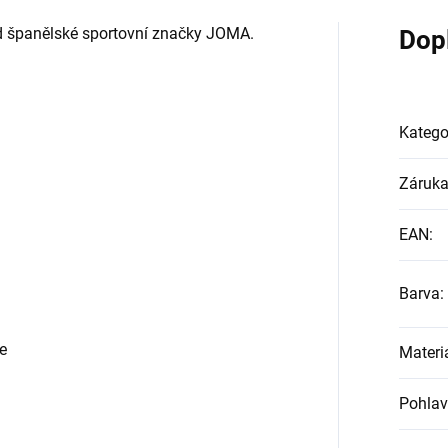
d španělské sportovní značky JOMA.
Dop
Katego
Záruk
EAN
:
Barva
:
e
Materi
Pohlav