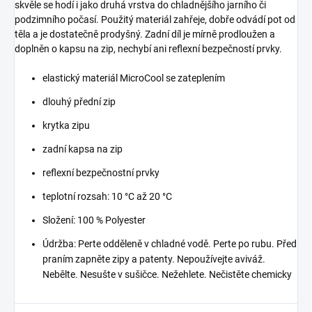
skvěle se hodí i jako druhá vrstva do chladnějšího jarního či
podzimního počasí. Použitý materiál zahřeje, dobře odvádí pot od
těla a je dostatečně prodyšný. Zadní díl je mírně prodloužen a
doplněn o kapsu na zip, nechybí ani reflexní bezpečností prvky.
elastický materiál MicroCool se zateplením
dlouhý přední zip
krytka zipu
zadní kapsa na zip
reflexní bezpečnostní prvky
teplotní rozsah: 10 °C až 20 °C
Složení: 100 % Polyester
Údržba: Perte odděleně v chladné vodě. Perte po rubu. Před
praním zapněte zipy a patenty. Nepoužívejte aviváž.
Nebělte. Nesušte v sušičce. Nežehlete. Nečistěte chemicky