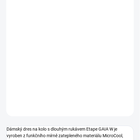
MŮŽEME DORUČIT DO:
ZVOLTE VARIANTU
MOŽNOSTI DORUČENÍ
−
+
Přidat do košíku
Dámský
cyklistický dres
s dlouhým rukávem Etape GAIA W je
vyroben z funkčního mírně zatepleného materiálu MicroCool,
skvěle se hodí i jako druhá vrstva do chladnějšího jarního či
podzimního počasí.
DETAILNÍ INFORMACE
ZEPTAT SE
Dámský dres na kolo s dlouhým rukávem Etape GAIA W je
vyroben z funkčního mírně zatepleného materiálu MicroCool,