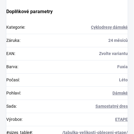
Doplňkové parametry
Kategorie
:
Cyklodresy dámské
Záruka
:
24 měsíců
EAN
:
Zvolte variantu
Barva
:
Fuxia
Počasí
:
Léto
Pohlaví
:
Dámské
Sada
:
Samostatný dres
Výrobce
:
ETAPE
#sizes_table#
:
/tabulka-velikosti-obleceni-etape/