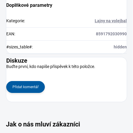
Doplňkové parametry
Kategorie
:
Lajny na volejbal
EAN
:
8591792030990
#sizes_table#
:
hidden
Diskuze
Buďte první, kdo napíše příspěvek k této položce.
Přidat komentář