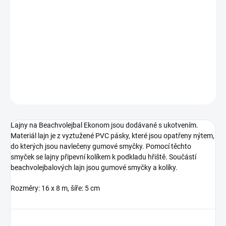
Lajny na Beachvolejbal Ekonom jsou dodávané s ukotvením.
Materiál lajn je z vyztužené PVC pásky, které jsou opatřeny nýtem,
do kterých jsou navlečeny gumové smyčky. Pomocí těchto smyček
se lajny připevní kolíkem k podkladu hřiště. Součástí
beachvolejbalových lajn jsou gumové smyčky a kolíky.
DETAILNÍ INFORMACE
ZEPTAT SE
Lajny na Beachvolejbal Ekonom jsou dodávané s ukotvením.
Materiál lajn je z vyztužené PVC pásky, které jsou opatřeny nýtem,
do kterých jsou navlečeny gumové smyčky. Pomocí těchto
smyček se lajny připevní kolíkem k podkladu hřiště. Součástí
beachvolejbalových lajn jsou gumové smyčky a kolíky.
Rozměry: 16 x 8 m, šíře: 5 cm