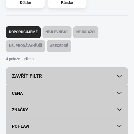
Dětské
Pánské
Ř
a
DOPORUČUJEME
NEJLEVNĚJŠÍ
NEJDRAŽŠÍ
z
e
NEJPRODÁVANĚJŠÍ
ABECEDNĚ
n
í
4
položek celkem
p
r
ZAVŘÍT FILTR
o
d
u
CENA
k
t
ů
ZNAČKY
POHLAVÍ