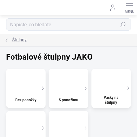
Přejít
na
obsah
Hledat
Štulpny
Fotbalové štulpny JAKO
Pásky na
Bez ponožky
S ponožkou
štulpny