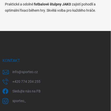
d
Praktické a odolné
fotbalové štulpny JAKO
zajistí pohodlí a
a
c
optimální fixaci během hry. Skvělá volba pro každého hráče.
í
p
r
v
Z
k
á
y
v
p
ý
a
p
t
i
í
KONTAKT
s
u
info
@
sporteo.cz
+420 774 204 255
Sledujte nás na FB
sporteo_