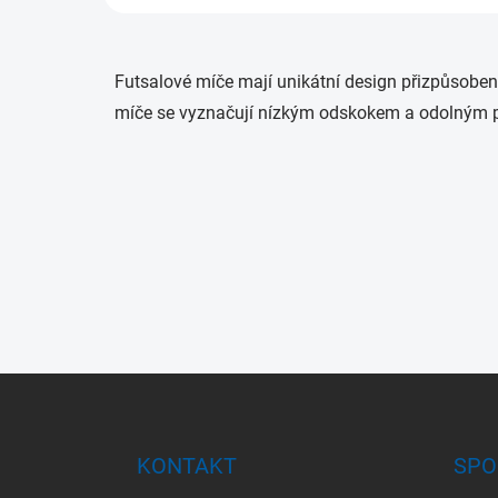
Futsalové míče mají unikátní design přizpůsobený 
míče se vyznačují nízkým odskokem a odolným p
Z
á
p
a
KONTAKT
SPO
t