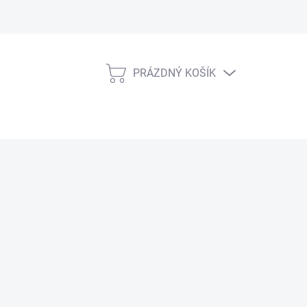
PRÁZDNÝ KOŠÍK
NÁKUPNÍ
KOŠÍK