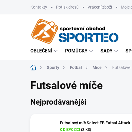
Přejít
Kontakty
Potisk dresů
Vrácení zboží
Moje 
na
obsah
OBLEČENÍ
POMŮCKY
SADY
SP
Domů
Sporty
Fotbal
Míče
Futsalové
Futsalové míče
Nejprodávanější
Futsalový míč Select FB Futsal Attack
K DISPOZICI
(2 KS)