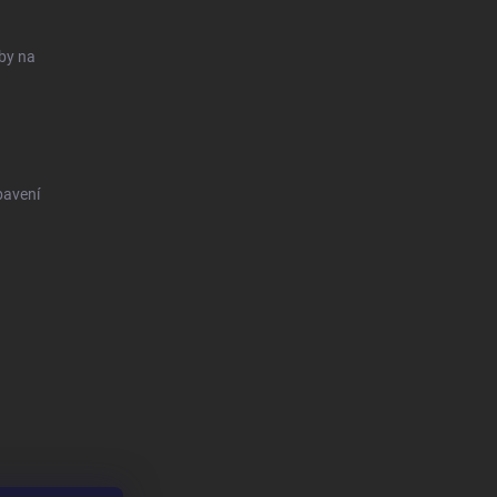
uby na
bavení