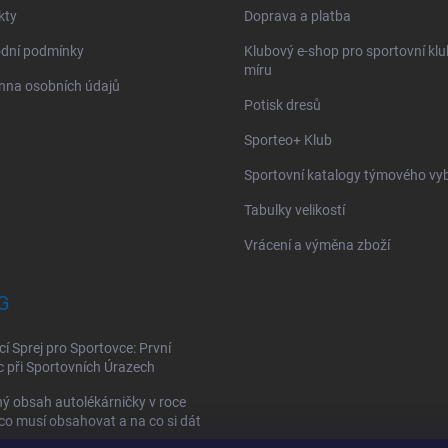
kty
Doprava a platba
dní podmínky
Klubový e-shop pro sportovní kl
míru
nna osobních údajů
Potisk dresů
Sporteo+ Klub
Sportovní katalogy týmového vy
Tabulky velikostí
Vrácení a výměna zboží
G
cí Sprej pro Sportovce: První
při Sportovních Úrazech
ý obsah autolékárničky v roce
co musí obsahovat a na co si dát