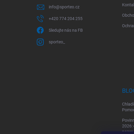
í
Konta
info
@
sporteo.cz
Obcho
+420 774 204 255
Ochra
Sledujte nás na FB
sporteo_
BLO
Chladí
Pomoc 
Povinn
2026: 
pozor