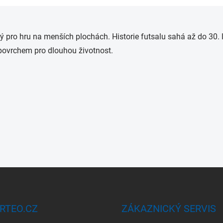
O
v
pro hru na menších plochách. Historie futsalu sahá až do 30. let
l
á
ovrchem pro dlouhou životnost.
d
a
c
í
p
r
v
k
y
v
ý
p
i
s
u
RTEO.CZ
ZÁKAZNICKÝ SERVIS