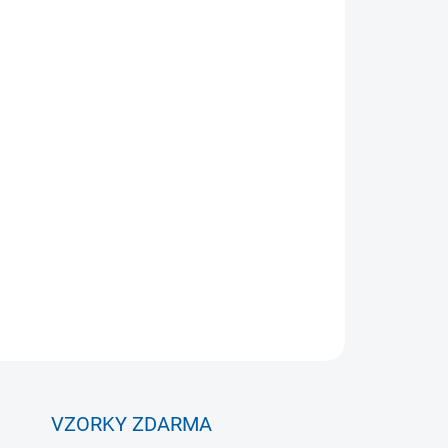
 VARIANTU
MOŽNOSTI DORUČENÍ
Přidat do košíku
ičení či jako pomůcka pro rehabilitaci. Ve třech
ZEPTAT SE
VZORKY ZDARMA