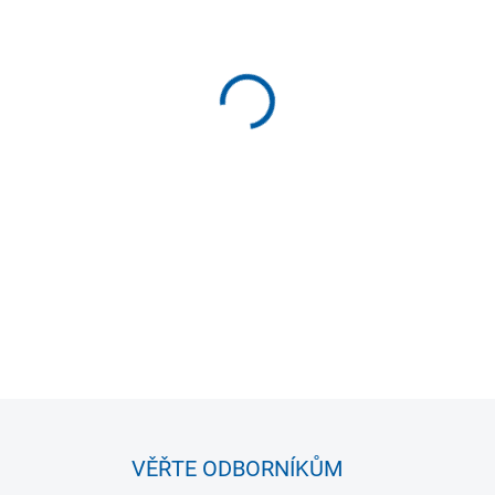
MŮŽEME DORUČIT DO:
ZVOLTE
−
+
Fitness guma pro strečink, cv
různých tloušťkách.
DETAILNÍ INFORMACE
VĚŘTE ODBORNÍKŮM