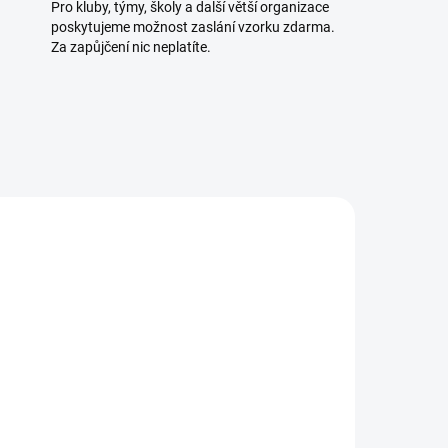
Pro kluby, týmy, školy a další větší organizace
poskytujeme možnost zaslání vzorku zdarma.
Za zapůjčení nic neplatíte.
UPNÉ
K DISPOZICI
(>5 KS)