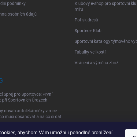
dní podmínky
Klubový e-shop pro sportovní kl
míru
nna osobních údajů
Potisk dresů
Sporteo+ Klub
Sportovní katalogy týmového vy
Tabulky velikostí
Vrácení a výměna zboží
G
cí Sprej pro Sportovce: První
při Sportovních Úrazech
ý obsah autolékárničky v roce
co musí obsahovat a na co si dát
ookies, abychom Vám umožnili pohodlné prohlížení
vní lékárnička: Jak si vybrat a co