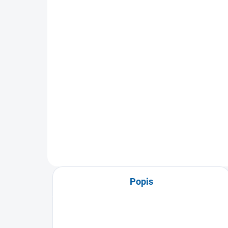
váleček na chodidla 3,8 ×
ten
12,7 cm
Fit
349 Kč
72
Detail
Kompaktní masážní váleček
Páse
Thera-Band je určen k cílené
gelo
masáži chodidel. Pomáhá uvolnit
tlak
napětí,...
šlac
Popis