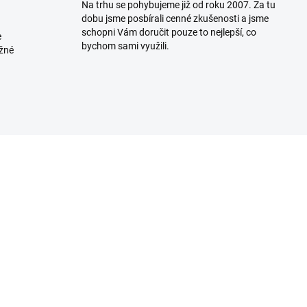
Na trhu se pohybujeme již od roku 2007. Za tu
dobu jsme posbírali cenné zkušenosti a jsme
schopni Vám doručit pouze to nejlepší, co
e
bychom sami využili.
ožné
MOMENTÁLNĚ NEDOSTUPNÉ
MOMENTÁLNĚ NEDOST
eller bandáž na
Mueller nastavitelná