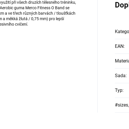
užití při všech druzích tělesného tréninku,
Dop
y. Aerobic guma Merco Fitness O Band se
cm a ve třech různých barvách / tloušťkách
m a měkká žlutá / 0,75 mm) pro lepší
esivního cvičení.
Katego
EAN
:
Materi
Sada
:
Typ
:
#sizes