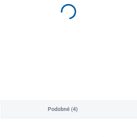
isový loket Adjust-to-
bandáž na loket Adjust
 s gelovým polštářkem
to-Fit
9 Kč
729 Kč
Detail
Detai
k na tenisový loket s
Nastavitelná bandáž na loket
vým polštářkem vytváří cílený
individuální kompresí pro úlev
 pro úlevu při přetížení
přetížení a opakované zátěži..
h....
Podobné (4)