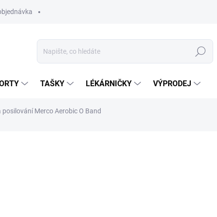
objednávka
Hledat
ORTY
TAŠKY
LÉKÁRNIČKY
VÝPRODEJ
posilování Merco Aerobic O Band
od
19 Kč
Měrná
ZVOLTE VARIANTU
cena:
BARVA