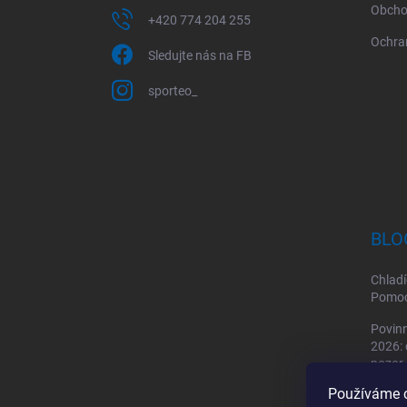
Obcho
+420 774 204 255
Ochra
Sledujte nás na FB
sporteo_
BLO
Chladí
Pomoc 
Povinn
2026: 
pozor
Používáme c
Sporto