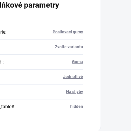
lňkové parametry
rie
:
Posilovací gumy
Zvolte variantu
ál
:
Guma
Jednotlivě
Na shyby
_table#
:
hidden