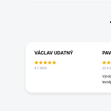
VÁCLAV UDATNÝ
PA
6.7.2026
22.6.
Výrob
levně