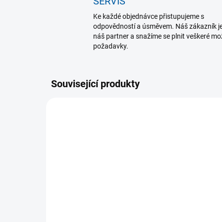
SERVIS
Ke každé objednávce přistupujeme s
odpovědností a úsměvem. Náš zákazník j
náš partner a snažíme se plnit veškeré m
požadavky.
Související produkty
MOMENTÁLNĚ NEDOSTUPNÉ
Thera-Band masážní
Mu