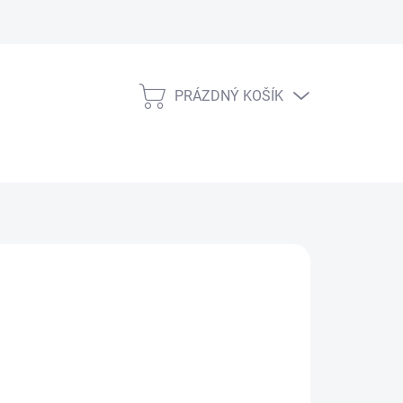
PRÁZDNÝ KOŠÍK
NÁKUPNÍ
KOŠÍK