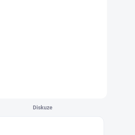
Thera-Band FlexBar
-
689 Kč
od
Detail
l
Rehabilitační pomůcka pro
zápěstí a předloktí určená k léčbě
 s
tenisového a golfového lokte i...
u při
..
Diskuze