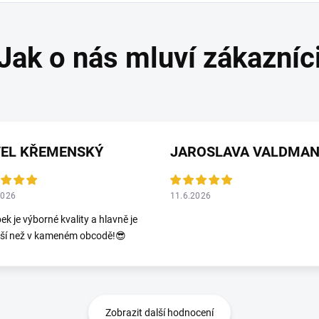
VEL KŘEMENSKÝ
2026
11.6.2026
ek je výborné kvality a hlavně je
jší než v kameném obcodě!😎
Zobrazit další hodnocení