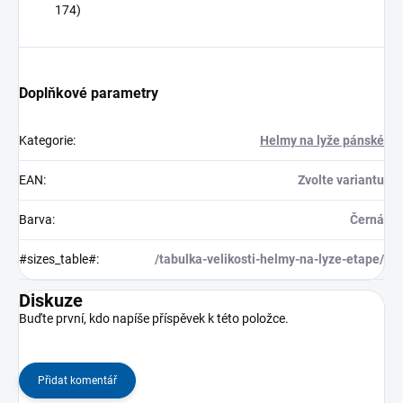
174)
Doplňkové parametry
Kategorie
:
Helmy na lyže pánské
EAN
:
Zvolte variantu
Barva
:
Černá
#sizes_table#
:
/tabulka-velikosti-helmy-na-lyze-etape/
Diskuze
Buďte první, kdo napíše příspěvek k této položce.
Přidat komentář