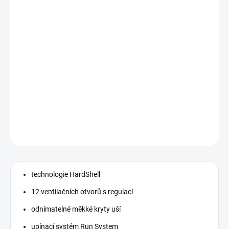
MOŽNOSTI DORUČENÍ
−
+
Přidat do košíku
Technologie in-mold. 10 ventilačních otvorů. Luxusní povrchová
úprava SoftTouch. Pouze 355g.
DETAILNÍ INFORMACE
ZEPTAT SE
technologie HardShell
12 ventilačních otvorů s regulací
odnímatelné měkké kryty uší
upínací systém Run System