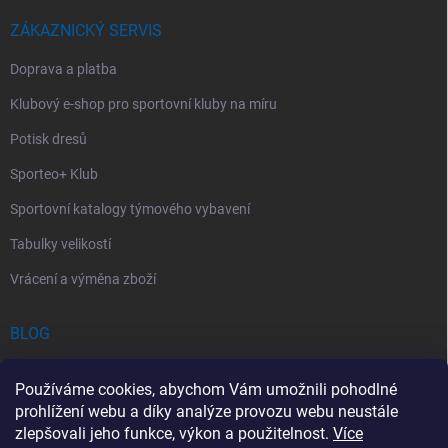
ZÁKAZNICKÝ SERVIS
Doprava a platba
Klubový e-shop pro sportovní kluby na míru
Potisk dresů
Sporteo+ Klub
Sportovní katalogy týmového vybavení
Tabulky velikostí
Vrácení a výměna zboží
BLOG
Chladící Sprej pro Sportovce: První Pomoc při Sportovních Úrazech
Používáme cookies, abychom Vám umožnili pohodlné
Povinný obsah autolékárničky v roce 2026: co musí obsahovat a na
prohlížení webu a díky analýze provozu webu neustále
co si dát pozor
zlepšovali jeho funkce, výkon a použitelnost.
Více