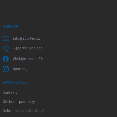
á
p
a
t
í
KONTAKT
info
@
sporteo.cz
+420 774 204 255
Sledujte nás na FB
sporteo_
SPORTEO.CZ
Kontakty
Obchodní podmínky
Ochranna osobních údajů