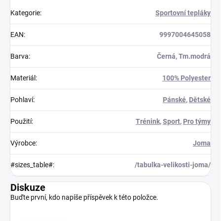
Kategorie
:
Sportovní tepláky
EAN
:
9997004645058
Barva
:
Černá, Tm.modrá
Materiál
:
100% Polyester
Pohlaví
:
Pánské
,
Dětské
Použití
:
Trénink
,
Sport
,
Pro týmy
Výrobce
:
Joma
#sizes_table#
:
/tabulka-velikosti-joma/
Diskuze
Buďte první, kdo napíše příspěvek k této položce.