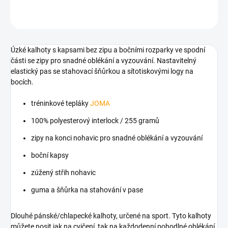
ZEPTAT SE
Úzké kalhoty s kapsami bez zipu a bočními rozparky ve spodní
části se zipy pro snadné oblékání a vyzouvání.
Nastavitelný
elastický pas se stahovací šňůrkou a sítotiskovými logy na
bocích.
tréninkové tepláky
JOMA
100% polyesterový interlock /
255 gramů
zipy na konci nohavic
pro snadné oblékání a vyzouvání
boční kapsy
zúžený střih nohavic
guma a šňůrka na stahování v pase
Dlouhé pánské/chlapecké kalhoty, určené na sport. Tyto kalhoty
můžete nosit jak na cvičení, tak na každodenní pohodlné oblékání.