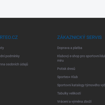
RTEO.CZ
ZÁKAZNICKÝ SERVIS
kty
Doprava a platba
dní podmínky
Klubový e-shop pro sportovní kl
míru
nna osobních údajů
Potisk dresů
Sporteo+ Klub
Sportovní katalogy týmového vy
Tabulky velikostí
Vrácení a výměna zboží