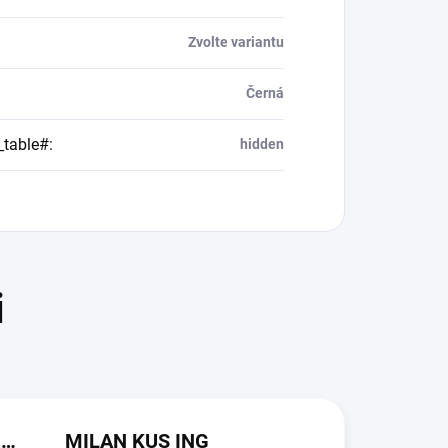
Zvolte variantu
Černá
_table#
:
hidden
JAROSLAVA VALDMANOVA
MILAN KUS ING