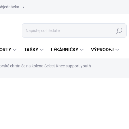
objednávka
Hledat
ORTY
TAŠKY
LÉKÁRNIČKY
VÝPRODEJ
orské chrániče na kolena Select Knee support youth
1 799 Kč
Měrná
ZVOLTE VARIANTU
cena:
BARVA