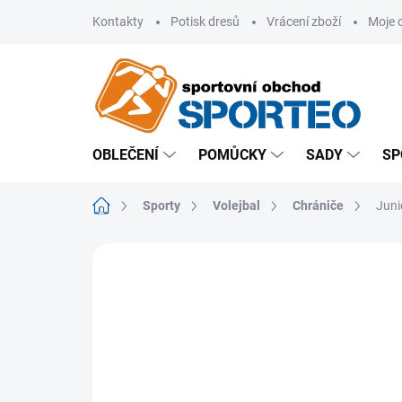
Přejít
Kontakty
Potisk dresů
Vrácení zboží
Moje 
na
obsah
OBLEČENÍ
POMŮCKY
SADY
SP
Domů
Sporty
Volejbal
Chrániče
Juni
ZNAČKA:
SELECT