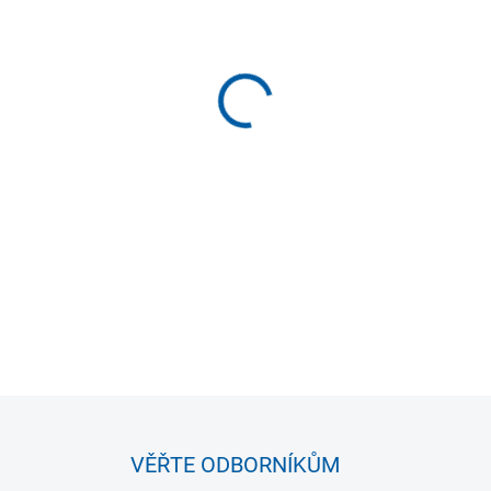
VELIKOST
MOŽNOSTI DORUČENÍ
−
+
DETAILNÍ INFORMACE
VĚŘTE ODBORNÍKŮM