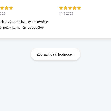
2026
11.6.2026
ek je výborné kvality a hlavně je
jší než v kameném obcodě!😎
Zobrazit další hodnocení