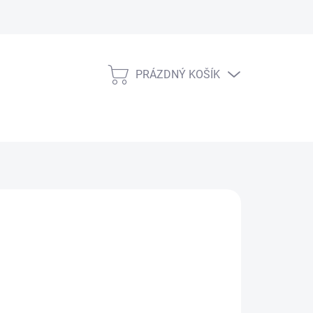
PRÁZDNÝ KOŠÍK
NÁKUPNÍ
KOŠÍK