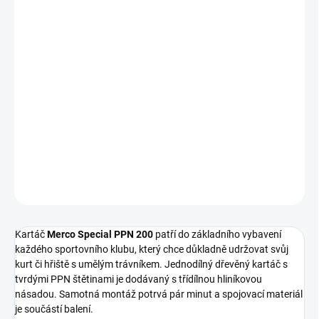
−
+
Přidat do košíku
Smeták na hřiště s umělou trávou
Special PPN
patří do
základního vybavení každého sportovního klubu, který chce
důkladně udržovat svůj kurt či hřiště s umělým trávníkem.
Jednodílný dřevěný kartáč s tvrdými PPN štětinami je dodávaný s
třídílnou hliníkovou násadou
DETAILNÍ INFORMACE
ZEPTAT SE
Kartáč
Merco Special PPN 200
patří do základního vybavení
každého sportovního klubu, který chce důkladně udržovat svůj
kurt či hřiště s umělým trávníkem. Jednodílný dřevěný kartáč s
tvrdými PPN štětinami je dodávaný s třídílnou hliníkovou
násadou. Samotná montáž potrvá pár minut a spojovací materiál
je součástí balení.