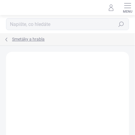
Přejít
na
obsah
Hledat
Smetáky a hrabla
ZNAČKA:
MERCO